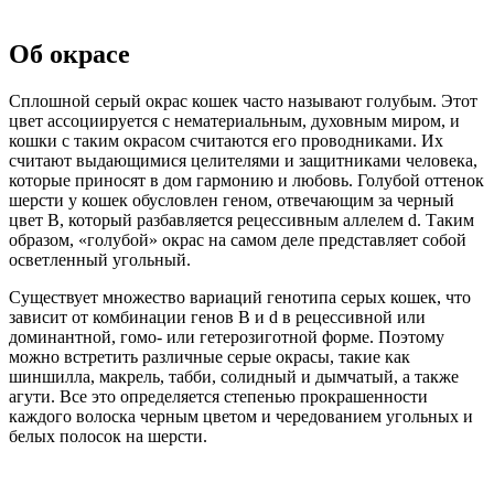
Об окрасе
Сплошной серый окрас кошек часто называют голубым. Этот
цвет ассоциируется с нематериальным, духовным миром, и
кошки с таким окрасом считаются его проводниками. Их
считают выдающимися целителями и защитниками человека,
которые приносят в дом гармонию и любовь. Голубой оттенок
шерсти у кошек обусловлен геном, отвечающим за черный
цвет B, который разбавляется рецессивным аллелем d. Таким
образом, «голубой» окрас на самом деле представляет собой
осветленный угольный.
Существует множество вариаций генотипа серых кошек, что
зависит от комбинации генов B и d в рецессивной или
доминантной, гомо- или гетерозиготной форме. Поэтому
можно встретить различные серые окрасы, такие как
шиншилла, макрель, табби, солидный и дымчатый, а также
агути. Все это определяется степенью прокрашенности
каждого волоска черным цветом и чередованием угольных и
белых полосок на шерсти.