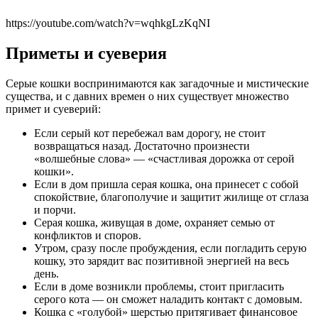
https://youtube.com/watch?v=wqhkgLzKqNI
Приметы и суеверия
Серые кошки воспринимаются как загадочные и мистические
существа, и с давних времен о них существует множество
примет и суеверий:
Если серый кот перебежал вам дорогу, не стоит
возвращаться назад. Достаточно произнести
«волшебные слова» — «счастливая дорожка от серой
кошки».
Если в дом пришла серая кошка, она принесет с собой
спокойствие, благополучие и защитит жилище от сглаза
и порчи.
Серая кошка, живущая в доме, охраняет семью от
конфликтов и споров.
Утром, сразу после пробуждения, если погладить серую
кошку, это зарядит вас позитивной энергией на весь
день.
Если в доме возникли проблемы, стоит пригласить
серого кота — он сможет наладить контакт с домовым.
Кошка с «голубой» шерстью притягивает финансовое