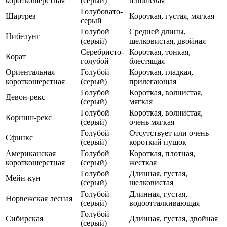
короткошерстная
(серый)
плюшевая
Голубовато-
Шартрез
Короткая, густая, мягкая
серый
Голубой
Средней длины,
Нибелунг
(серый)
шелковистая, двойная
Серебристо-
Короткая, тонкая,
Корат
голубой
блестящая
Ориентальная
Голубой
Короткая, гладкая,
короткошерстная
(серый)
прилегающая
Голубой
Короткая, волнистая,
Девон-рекс
(серый)
мягкая
Голубой
Короткая, волнистая,
Корниш-рекс
(серый)
очень мягкая
Голубой
Отсутствует или очень
Сфинкс
(серый)
короткий пушок
Американская
Голубой
Короткая, плотная,
короткошерстная
(серый)
жесткая
Голубой
Длинная, густая,
Мейн-кун
(серый)
шелковистая
Голубой
Длинная, густая,
Норвежская лесная
(серый)
водоотталкивающая
Голубой
Сибирская
Длинная, густая, двойная
(серый)