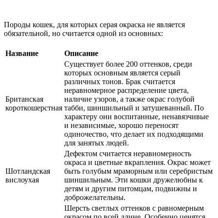
Породы кошек, для которых серая окраска не является
обязательной, но считается одной из основных:
Название
Описание
Существует более 200 оттенков, среди
которых основным является серый
различных тонов. Брак считается
неравномерное распределение цвета,
Британская
наличие узоров, а также окрас голубой
короткошерстная
табби, шиншильный и затушеванный. По
характеру они воспитанные, ненавязчивые
и независимые, хорошо переносят
одиночество, что делает их подходящими
для занятых людей.
Дефектом считается неравномерность
окраса и цветные вкрапления. Окрас может
Шотландская
быть голубым мраморным или серебристым
вислоухая
шиншильным. Эти кошки дружелюбны к
детям и другим питомцам, подвижны и
доброжелательны.
Шерсть светлых оттенков с равномерным
окрасом по всей длине. Особенно ценятся