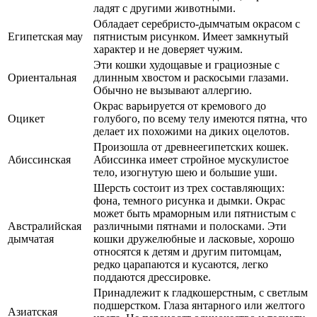
ладят с другими животными.
Обладает серебристо-дымчатым окрасом с
Египетская мау
пятнистым рисунком. Имеет замкнутый
характер и не доверяет чужим.
Эти кошки худощавые и грациозные с
Ориентальная
длинным хвостом и раскосыми глазами.
Обычно не вызывают аллергию.
Окрас варьируется от кремового до
Оцикет
голубого, по всему телу имеются пятна, что
делает их похожими на диких оцелотов.
Произошла от древнеегипетских кошек.
Абиссинская
Абиссинка имеет стройное мускулистое
тело, изогнутую шею и большие уши.
Шерсть состоит из трех составляющих:
фона, темного рисунка и дымки. Окрас
может быть мраморным или пятнистым с
Австралийская
различными пятнами и полосками. Эти
дымчатая
кошки дружелюбные и ласковые, хорошо
относятся к детям и другим питомцам,
редко царапаются и кусаются, легко
поддаются дрессировке.
Принадлежит к гладкошерстным, с светлым
подшерстком. Глаза янтарного или желтого
Азиатская