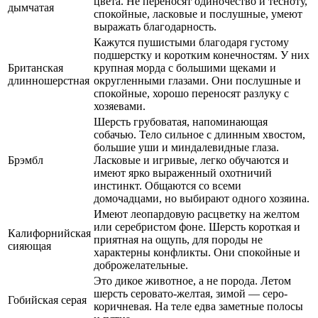
цвета. Не переносят одиночество и тесноту,
дымчатая
спокойные, ласковые и послушные, умеют
выражать благодарность.
Кажутся пушистыми благодаря густому
подшерстку и коротким конечностям. У них
Британская
крупная морда с большими щеками и
длинношерстная
округленными глазами. Они послушные и
спокойные, хорошо переносят разлуку с
хозяевами.
Шерсть грубоватая, напоминающая
собачью. Тело сильное с длинным хвостом,
большие уши и миндалевидные глаза.
Брэмбл
Ласковые и игривые, легко обучаются и
имеют ярко выраженный охотничий
инстинкт. Общаются со всеми
домочадцами, но выбирают одного хозяина.
Имеют леопардовую расцветку на желтом
или серебристом фоне. Шерсть короткая и
Калифорнийская
приятная на ощупь, для породы не
сияющая
характерны конфликты. Они спокойные и
доброжелательные.
Это дикое животное, а не порода. Летом
шерсть серовато-желтая, зимой — серо-
Гобийская серая
коричневая. На теле едва заметные полосы