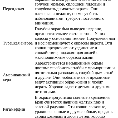
голубой мрамор, сплошной лиловый и
Персидская
голубовато-дымчатые окрасы. Они
ласковые и нежные, но могут быть
избалованными, требуют постоянного
внимания.
Голубой окрас был выведен недавно,
предпочтительнее светлые тона. У них
волосы у основания темнее. Подушечки лап
Турецкая ангора
и нос гармонируют с окрасом шерсти. Эти
кошки предпочитают уединение и
спокойствие, подходят для людей с
малоподвижным образом жизни.
Характеризуется насыщенным серым
цветом: серебристые табби с мраморными и
пятнистыми разводами, голубой дымчатый
Американский
и другие. Они любопытные и преданные,
керл
ведут активный образ жизни и любят
играть. Хорошо ладят с детьми и другими
питомцами.
В окрасе допустимы светлые вкрапления.
Брак считается наличие желтых глаз и
зеленой радужки. Эти кошки ласковые,
Рагамаффин
уравновешенные и дружелюбные, преданы
своим хозяевам и любят детей, хорошо