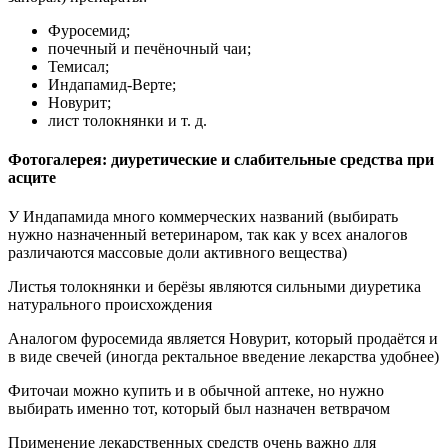
Фуросемид;
почечный и печёночный чаи;
Темисал;
Индапамид-Верте;
Новурит;
лист толокнянки и т. д.
Фотогалерея: диуретические и слабительные средства при
асците
У Индапамида много коммерческих названий (выбирать
нужно назначенный ветеринаром, так как у всех аналогов
различаются массовые доли активного вещества)
Листья толокнянки и берёзы являются сильными диуретика
натурального происхождения
Аналогом фуросемида является Новурит, который продаётся и
в виде свечей (иногда ректальное введение лекарства удобнее)
Фиточаи можно купить и в обычной аптеке, но нужно
выбирать именно тот, который был назначен ветврачом
Применение лекарственных средств очень важно для