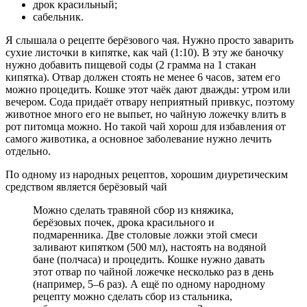
дрок красильный;
сабельник.
Я слышала о рецепте берёзового чая. Нужно просто заварить
сухие листочки в кипятке, как чай (1:10). В эту же баночку
нужно добавить пищевой соды (2 грамма на 1 стакан
кипятка). Отвар должен стоять не менее 6 часов, затем его
можно процедить. Кошке этот чаёк дают дважды: утром или
вечером. Сода придаёт отвару неприятный привкус, поэтому
животное много его не выпьет, но чайную ложечку влить в
рот питомца можно. Но такой чай хорош для избавления от
самого животика, а основное заболевание нужно лечить
отдельно.
По одному из народных рецептов, хорошим диуретическим
средством является берёзовый чай
Можно сделать травяной сбор из княжика,
берёзовых почек, дрока красильного и
подмаренника. Две столовые ложки этой смеси
заливают кипятком (500 мл), настоять на водяной
бане (полчаса) и процедить. Кошке нужно давать
этот отвар по чайной ложечке несколько раз в день
(например, 5–6 раз). А ещё по одному народному
рецепту можно сделать сбор из стальника,