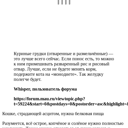
Куриные грудки (отваренные и размельчённые) —
это лучше всего сейчас. Если понос есть, то можно
к ним примешивать разваренный рис и рисовый
отвар. Лучше, если не будете менять корм,
подержите кота на «монодиете». Так желудку
полегче будет.
Whisper, пользователь форума
https://forum.mau.ru/viewtopic.php?
t=59224&start=0&postdays=0&postorder=asc&highlight=
Кошке, страдающей асцитом, нужна белковая пища
Разумеется, всё острое, копчёное и солёное нужно полностью