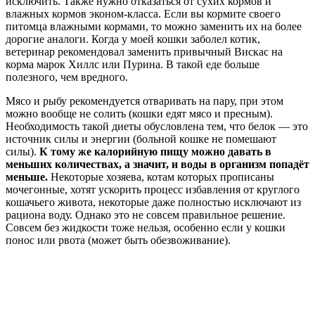
исключить. Также нужно отказаться от сухих кормов и
влажных кормов эконом-класса. Если вы кормите своего
питомца влажными кормами, то можно заменить их на более
дорогие аналоги. Когда у моей кошки заболел котик,
ветеринар рекомендовал заменить привычный Вискас на
корма марок Хиллс или Пурина. В такой еде больше
полезного, чем вредного.
Мясо и рыбу рекомендуется отваривать на пару, при этом
можно вообще не солить (кошки едят мясо и пресным).
Необходимость такой диеты обусловлена тем, что белок — это
источник силы и энергии (больной кошке не помешают
силы).
К тому же калорийную пищу можно давать в
меньших количествах, а значит, и воды в организм попадёт
меньше.
Некоторые хозяева, котам которых прописаны
мочегонные, хотят ускорить процесс избавления от круглого
кошачьего живота, некоторые даже полностью исключают из
рациона воду. Однако это не совсем правильное решение.
Совсем без жидкости тоже нельзя, особенно если у кошки
понос или рвота (может быть обезвоживание).