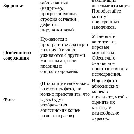
вакцинация,
заболеваниям
Здоровье
дегельминтизация.
(например,
Приобретайте
прогрессирующая
котят у
атрофия сетчатки,
проверенных
дефицит
заводчиков.
пируваткиназы).
Установите
Нуждаются в
когтеточки,
пространстве для игр и
игровые
лазания. Хорошо
Особенности
комплексы.
уживаются с другими
содержания
Обеспечьте
животными, если
безопасное
правильно
пространство для
социализированы.
исследования.
Ищите фото
(В таблице невозможно
абиссинских
разместить фото, но
кошек в
можно представить, что
интернете, чтобы
Фото
здесь будут
оценить их
изображения
красоту и
абиссинских кошек
разнообразие
разных окрасов)
окрасов.