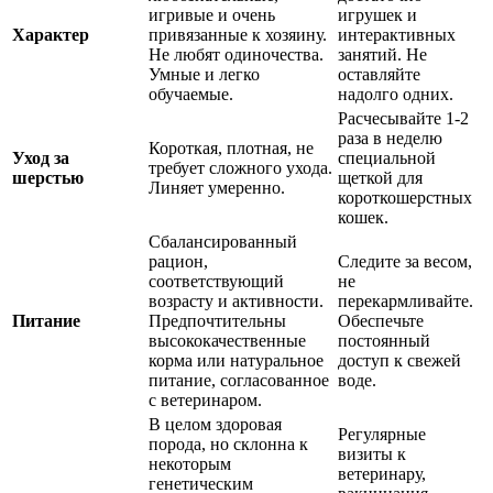
игривые и очень
игрушек и
Характер
привязанные к хозяину.
интерактивных
Не любят одиночества.
занятий. Не
Умные и легко
оставляйте
обучаемые.
надолго одних.
Расчесывайте 1-2
раза в неделю
Короткая, плотная, не
Уход за
специальной
требует сложного ухода.
шерстью
щеткой для
Линяет умеренно.
короткошерстных
кошек.
Сбалансированный
рацион,
Следите за весом,
соответствующий
не
возрасту и активности.
перекармливайте.
Питание
Предпочтительны
Обеспечьте
высококачественные
постоянный
корма или натуральное
доступ к свежей
питание, согласованное
воде.
с ветеринаром.
В целом здоровая
Регулярные
порода, но склонна к
визиты к
некоторым
ветеринару,
генетическим