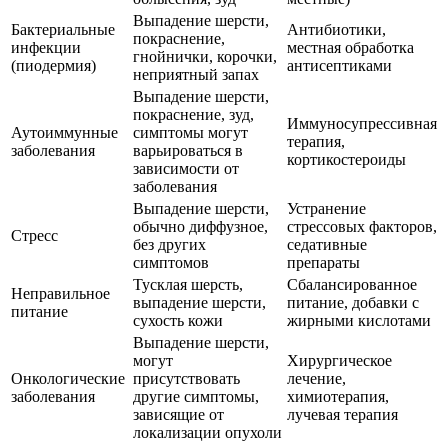
Выпадение шерсти,
Бактериальные
Антибиотики,
покраснение,
инфекции
местная обработка
гнойнички, корочки,
(пиодермия)
антисептиками
неприятный запах
Выпадение шерсти,
покраснение, зуд,
Иммуносупрессивная
Аутоиммунные
симптомы могут
терапия,
заболевания
варьироваться в
кортикостероиды
зависимости от
заболевания
Выпадение шерсти,
Устранение
обычно диффузное,
стрессовых факторов,
Стресс
без других
седативные
симптомов
препараты
Тусклая шерсть,
Сбалансированное
Неправильное
выпадение шерсти,
питание, добавки с
питание
сухость кожи
жирными кислотами
Выпадение шерсти,
могут
Хирургическое
Онкологические
присутствовать
лечение,
заболевания
другие симптомы,
химиотерапия,
зависящие от
лучевая терапия
локализации опухоли