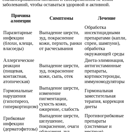
заболеваний, чтобы оставаться здоровой и активной.
Причина
Симптомы
Лечение
алопеции
Обработка
Паразитарные
Выпадение шерсти,
инсектицидными
инфекции
зуд, покраснение
препаратами (капли,
(блохи, клещи,
кожи, перхоть, ранки
спреи, шампуни),
власоеды)
от расчесывания
обработка
окружающей среды
Аллергические
Диета-элиминация,
реакции
Выпадение шерсти,
антигистаминные
(пищевая,
зуд, покраснение
препараты,
контактная,
кожи, сыпь, отек
кортикостероиды,
атопическая)
иммуномодуляторы
Выпадение шерсти,
Гормональные
Гормональная
изменение
нарушения
заместительная
пигментации,
(гипотиреоз,
терапия, коррекция
сухость кожи,
гиперкортицизм)
диеты
ожирение, слабость
Выпадение шерсти,
Противогрибковые
Грибковые
шелушение,
препараты
инфекции
покраснение, очаги
(системные и
(дерматофитозы)
облысения, зуд
местные)