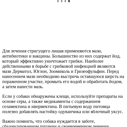
Для лечения стригущего лишая применяются мази,
антибиотики и вакцины. Большинство из них содержат йод,
который эффективно уничтожает грибки. Наиболее
действенными в борьбе с грибковой инфекцией являются
мази Дерматол, Юглон, Зоомиколь и Гризеофульфин. Перед
нанесением мази необходимо выстричь оставшуюся шерсть на
пораженном участке, промыть его водой и обработать йодом,
а затем нанести мазь.
Если у собаки обнаружены клещи, используйте препараты на
основе серы, а также медикаменты с содержанием
селамектина и ивермектина. В питьевую воду питомца
полезно добавлять настойку одуванчика или яблочный уксус.
Важно помнить, что собака нуждается в заботе,
сбалансированном питании и своевременном лечении