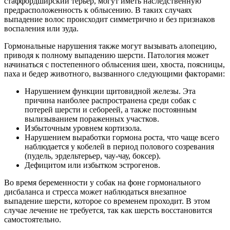
стаффордширский терьер, могут иметь наследственную
предрасположенность к облысению. В таких случаях
выпадение волос происходит симметрично и без признаков
воспаления или зуда.
Гормональные нарушения также могут вызывать алопецию,
приводя к полному выпадению шерсти. Патология может
начинаться с постепенного облысения шеи, хвоста, поясницы,
паха и бедер животного, вызванного следующими факторами:
Нарушением функции щитовидной железы. Эта
причина наиболее распространена среди собак с
потерей шерсти и себореей, а также постоянным
вылизыванием пораженных участков.
Избыточным уровнем кортизола.
Нарушением выработки гормона роста, что чаще всего
наблюдается у кобелей в период полового созревания
(пудель, эрдельтерьер, чау-чау, боксер).
Дефицитом или избытком эстрогенов.
Во время беременности у собак на фоне гормонального
дисбаланса и стресса может наблюдаться внезапное
выпадение шерсти, которое со временем проходит. В этом
случае лечение не требуется, так как шерсть восстановится
самостоятельно.