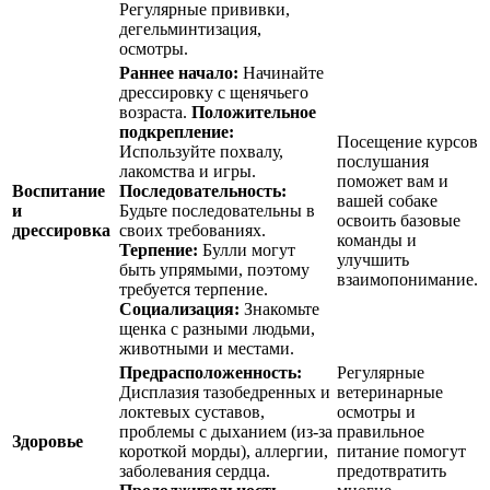
Регулярные прививки,
дегельминтизация,
осмотры.
Раннее начало:
Начинайте
дрессировку с щенячьего
возраста.
Положительное
подкрепление:
Посещение курсов
Используйте похвалу,
послушания
лакомства и игры.
поможет вам и
Воспитание
Последовательность:
вашей собаке
и
Будьте последовательны в
освоить базовые
дрессировка
своих требованиях.
команды и
Терпение:
Булли могут
улучшить
быть упрямыми, поэтому
взаимопонимание.
требуется терпение.
Социализация:
Знакомьте
щенка с разными людьми,
животными и местами.
Предрасположенность:
Регулярные
Дисплазия тазобедренных и
ветеринарные
локтевых суставов,
осмотры и
проблемы с дыханием (из-за
правильное
Здоровье
короткой морды), аллергии,
питание помогут
заболевания сердца.
предотвратить