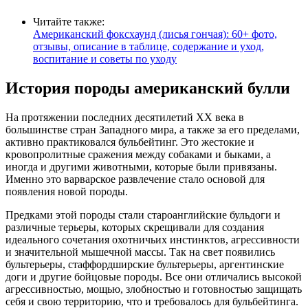
Читайте также:
Американский фоксхаунд (лисья гончая): 60+ фото,
отзывы, описание в таблице, содержание и уход,
воспитание и советы по уходу
История породы американский булли
На протяжении последних десятилетий XX века в
большинстве стран Западного мира, а также за его пределами,
активно практиковался бульбейтинг. Это жестокие и
кровопролитные сражения между собаками и быками, а
иногда и другими животными, которые были привязаны.
Именно это варварское развлечение стало основой для
появления новой породы.
Предками этой породы стали староанглийские бульдоги и
различные терьеры, которых скрещивали для создания
идеального сочетания охотничьих инстинктов, агрессивности
и значительной мышечной массы. Так на свет появились
бультерьеры, стаффордширские бультерьеры, аргентинские
доги и другие бойцовые породы. Все они отличались высокой
агрессивностью, мощью, злобностью и готовностью защищать
себя и свою территорию, что и требовалось для бульбейтинга.