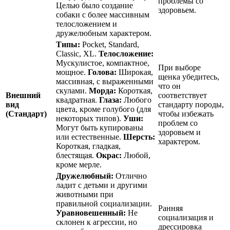
проблемы со
Целью было создание
здоровьем.
собаки с более массивным
телосложением и
дружелюбным характером.
Типы:
Pocket, Standard,
Classic, XL.
Телосложение:
Мускулистое, компактное,
При выборе
мощное.
Голова:
Широкая,
щенка убедитесь,
массивная, с выраженными
что он
скулами.
Морда:
Короткая,
Внешний
соответствует
квадратная.
Глаза:
Любого
вид
стандарту породы,
цвета, кроме голубого (для
(Стандарт)
чтобы избежать
некоторых типов).
Уши:
проблем со
Могут быть купированы
здоровьем и
или естественные.
Шерсть:
характером.
Короткая, гладкая,
блестящая.
Окрас:
Любой,
кроме мерле.
Дружелюбный:
Отлично
ладит с детьми и другими
животными при
правильной социализации.
Ранняя
Уравновешенный:
Не
социализация и
склонен к агрессии, но
дрессировка