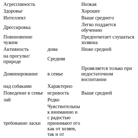
Агрессивность
Низкая
Здоровье
Хорошее
Интеллект
Выше среднего
Легко поддается
Дрессировка
обучению
Повиновение
Предпочитает слушаться
чужим
хозяина
Активность
дома
Ниже средней
на прогулке/
Средняя
природе
Проявляется только при
Доминирование
в семье
недостаточном
воспитании
над собаками
Характерно
Поведение в семье
игривость
Выше средней
лай
Редко
Чувствительны
к вниманию и
с радостью
требование ласки
принимают его
как от хозяев,
так и от