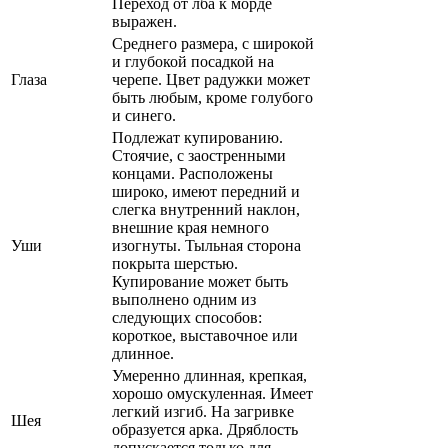
Переход от лба к морде
выражен.
Среднего размера, с широкой
и глубокой посадкой на
Глаза
черепе. Цвет радужки может
быть любым, кроме голубого
и синего.
Подлежат купированию.
Стоячие, с заостренными
концами. Расположены
широко, имеют передний и
слегка внутренний наклон,
внешние края немного
Уши
изогнуты. Тыльная сторона
покрыта шерстью.
Купирование может быть
выполнено одним из
следующих способов:
короткое, выставочное или
длинное.
Умеренно длинная, крепкая,
хорошо омускуленная. Имеет
легкий изгиб. На загривке
Шея
образуется арка. Дряблость
допускается только для