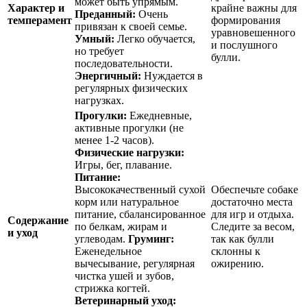
может быть упрямым.
Характер и
крайне важны для
Преданный:
Очень
темперамент
формирования
привязан к своей семье.
уравновешенного
Умный:
Легко обучается,
и послушного
но требует
булли.
последовательности.
Энергичный:
Нуждается в
регулярных физических
нагрузках.
Прогулки:
Ежедневные,
активные прогулки (не
менее 1-2 часов).
Физические нагрузки:
Игры, бег, плавание.
Питание:
Высококачественный сухой
Обеспечьте собаке
корм или натуральное
достаточно места
питание, сбалансированное
для игр и отдыха.
Содержание
по белкам, жирам и
Следите за весом,
и уход
углеводам.
Груминг:
так как булли
Еженедельное
склонны к
вычесывание, регулярная
ожирению.
чистка ушей и зубов,
стрижка когтей.
Ветеринарный уход: