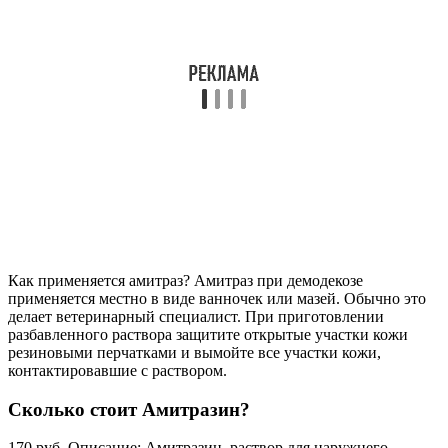
Как применяется амитраз? Амитраз при демодекозе
применяется местно в виде ванночек или мазей. Обычно это
делает ветеринарный специалист. При приготовлении
разбавленного раствора защитите открытые участки кожи
резиновыми перчатками и вымойте все участки кожи,
контактировавшие с раствором.
Сколько стоит Амитразин?
170 руб. Описание: Амитразин, раствор для наружнего