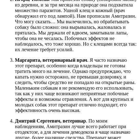
из деревни, и за три месяца на природе она подхватила
множество паразитов. Ушной клещ и кожный (врач
обнаружил его под лампой). Нам прописали Амитразин.
Что могу сказать… Мы вылечились, но обрабатывать
собаку было сложно: она вырывалась, жаловалась и
пряталась. Мы держали её вдвоем, заматывали лапы,
чтобы она не чесалась. Побочных эффектов не
наблюдалось, что тоже хорошо. Но с клещами всегда так:
их лечение требует усилий.
Маргарита, ветеринарный врач
. Я часто назначаю
этот препарат, особенно когда владельцы не готовы
тратить много на лечение. Однако предупреждаю, что
капать нужно осторожно, не превышая дозировку, и
следить, чтобы средство не попадало на открытые раны.
Маленьким собакам я не рекомендую его использовать,
так как у них чаще возникают неприятные побочные
эффекты и возможны отравления. А вот для крупных и
молодых собак этот препарат отлично подходит, его
эффективность очень высокая.
Дмитрий Сергеевич, ветеринар
. По моим
наблюдениям, Амитразин лучше всего работает при
отодектозе, а для лечения демодекоза я чаще назначаю
другие, более щадящие средства. Препарат может