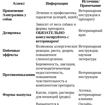
Источник/
Аспект
Информация
Примечание
Применение
Ветеринарная
Лечение и профилактика
Амитразина у
инструкция к
паразитов (клещей, вшей)
собак
препарату
Зависит от веса собаки и
формы препарата.
Ветеринарный
Дозировка
ОБЯЗАТЕЛЬНО
врач
консультируйтесь с
ветеринаром!
Возможны аллергические
Ветеринарная
Побочные
реакции, рвота, диарея,
инструкция,
эффекты
повышенное
научная
слюноотделение.
литература
Беременность, лактация,
почечная/печеночная
недостаточность,
Ветеринарная
Противопоказания
повышенная
инструкция
чувствительность к
компонентам препарата.
Аптеки,
Капли, спреи, растворы
Формы выпуска
ветеринарные
для инъекций (редко)
клиники
Варьируется в
Онлайн-