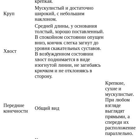
крепкая.
Мускулистый и достаточно
Круп
широкий, с небольшим
наклоном.
Средней длины, у основания
толстый, хорошо поставленный.
В спокойном состоянии опущен
вниз, кончик слегка загнут до
уровня скакательных суставов.
Хвост
В возбужденном состоянии
хвост поднимается в виде
изогнутой линии, не загибаясь
крючком и не отклоняясь в
сторону.
Крепкие,
сухие и
мускулистые.
При любом
Передние
взгляде
Общий вид
конечности
выглядят
прямыми, а
спереди их
расположение
параллельно.