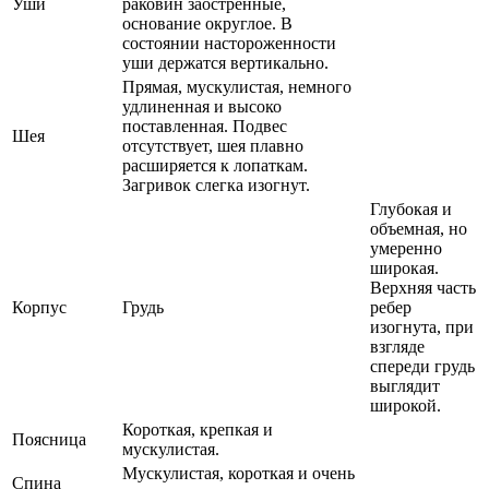
Уши
раковин заостренные,
основание округлое. В
состоянии настороженности
уши держатся вертикально.
Прямая, мускулистая, немного
удлиненная и высоко
поставленная. Подвес
Шея
отсутствует, шея плавно
расширяется к лопаткам.
Загривок слегка изогнут.
Глубокая и
объемная, но
умеренно
широкая.
Верхняя часть
Корпус
Грудь
ребер
изогнута, при
взгляде
спереди грудь
выглядит
широкой.
Короткая, крепкая и
Поясница
мускулистая.
Мускулистая, короткая и очень
Спина