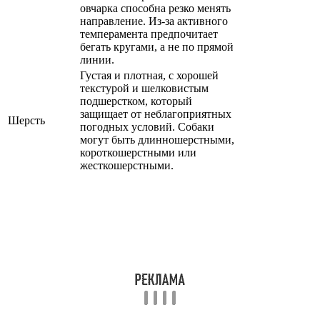
овчарка способна резко менять
направление. Из-за активного
темперамента предпочитает
бегать кругами, а не по прямой
линии.
Густая и плотная, с хорошей
текстурой и шелковистым
подшерстком, который
защищает от неблагоприятных
Шерсть
погодных условий. Собаки
могут быть длинношерстными,
короткошерстными или
жесткошерстными.