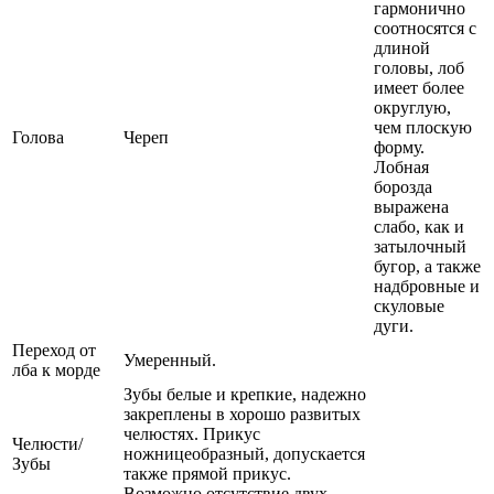
гармонично
соотносятся с
длиной
головы, лоб
имеет более
округлую,
чем плоскую
Голова
Череп
форму.
Лобная
борозда
выражена
слабо, как и
затылочный
бугор, а также
надбровные и
скуловые
дуги.
Переход от
Умеренный.
лба к морде
Зубы белые и крепкие, надежно
закреплены в хорошо развитых
челюстях. Прикус
Челюсти/
ножницеобразный, допускается
Зубы
также прямой прикус.
Возможно отсутствие двух