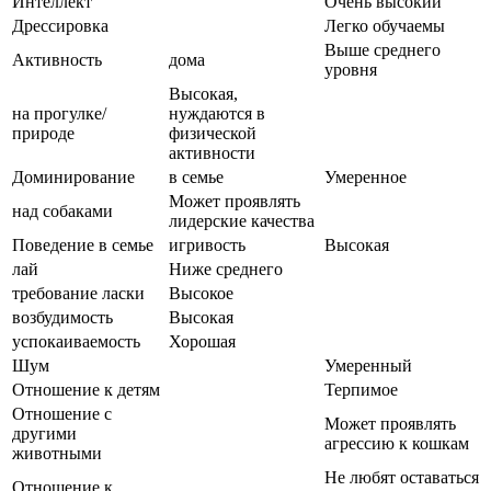
Интеллект
Очень высокий
Дрессировка
Легко обучаемы
Выше среднего
Активность
дома
уровня
Высокая,
на прогулке/
нуждаются в
природе
физической
активности
Доминирование
в семье
Умеренное
Может проявлять
над собаками
лидерские качества
Поведение в семье
игривость
Высокая
лай
Ниже среднего
требование ласки
Высокое
возбудимость
Высокая
успокаиваемость
Хорошая
Шум
Умеренный
Отношение к детям
Терпимое
Отношение с
Может проявлять
другими
агрессию к кошкам
животными
Не любят оставаться
Отношение к