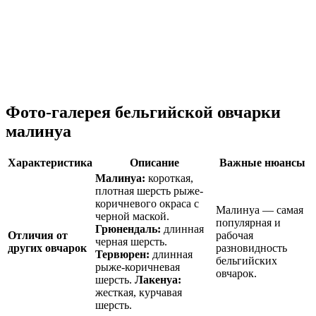
Фото-галерея бельгийской овчарки
малинуа
Характеристика
Описание
Важные нюансы
Малинуа:
короткая,
плотная шерсть рыже-
коричневого окраса с
Малинуа — самая
черной маской.
популярная и
Грюнендаль:
длинная
Отличия от
рабочая
черная шерсть.
других овчарок
разновидность
Тервюрен:
длинная
бельгийских
рыже-коричневая
овчарок.
шерсть.
Лакенуа:
жесткая, курчавая
шерсть.