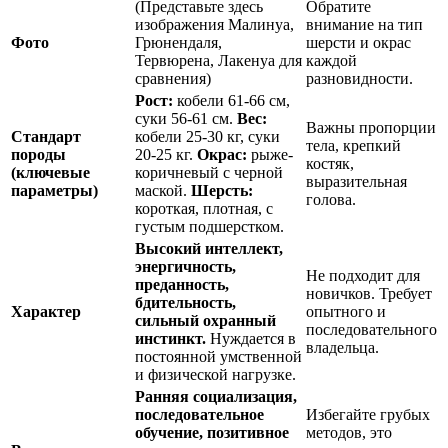
(Представьте здесь
Обратите
изображения Малинуа,
внимание на тип
Фото
Грюнендаля,
шерсти и окрас
Тервюрена, Лакенуа для
каждой
сравнения)
разновидности.
Рост:
кобели 61-66 см,
суки 56-61 см.
Вес:
Важны пропорции
Стандарт
кобели 25-30 кг, суки
тела, крепкий
породы
20-25 кг.
Окрас:
рыже-
костяк,
(ключевые
коричневый с черной
выразительная
параметры)
маской.
Шерсть:
голова.
короткая, плотная, с
густым подшерстком.
Высокий интеллект,
энергичность,
Не подходит для
преданность,
новичков. Требует
бдительность,
Характер
опытного и
сильный охранный
последовательного
инстинкт.
Нуждается в
владельца.
постоянной умственной
и физической нагрузке.
Ранняя социализация,
последовательное
Избегайте грубых
обучение, позитивное
методов, это