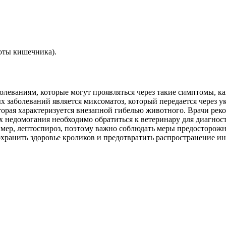
оты кишечника).
еваниям, которые могут проявляться через такие симптомы, как 
 заболеваний является миксоматоз, который передается через у
торая характеризуется внезапной гибелью животного. Врачи ре
 недомогания необходимо обратиться к ветеринару для диагност
имер, лептоспироз, поэтому важно соблюдать меры предосторожн
хранить здоровье кроликов и предотвратить распространение и