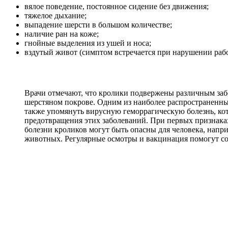
вялое поведение, постоянное сидение без движения;
тяжелое дыхание;
выпадение шерсти в большом количестве;
наличие ран на коже;
гнойные выделения из ушей и носа;
вздутый живот (симптом встречается при нарушении раб
Врачи отмечают, что кролики подвержены различным забол
шерстяном покрове. Одним из наиболее распространенных
также упомянуть вирусную геморрагическую болезнь, ко
предотвращения этих заболеваний. При первых признаках
болезни кроликов могут быть опасны для человека, напр
животных. Регулярные осмотры и вакцинация помогут со