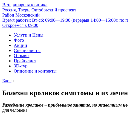
Ветеринарная клиника
Россия, Тверь, Октябрьский проспект
Район Московский
Время работы: Вт-сб: 09:00—19:00 (перерыв 14:00—15:00); по п
Откроемся в 09:00
Услуги и Цены
Фото
Акции
Специалисты
Отзывы
Прайс-лист
3D-тур
Описание и контакты
Блог
›
Болезни кроликов симптомы и их лечени
Разведение кроликов – прибыльное занятие, но животным н
для человека.