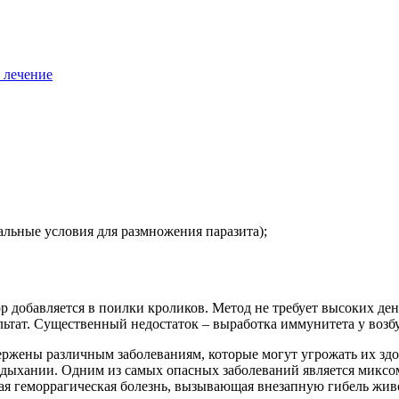
, лечение
альные условия для размножения паразита);
р добавляется в поилки кроликов. Метод не требует высоких ден
ьтат. Существенный недостаток – выработка иммунитета у возбу
ержены различным заболеваниям, которые могут угрожать их зд
и дыхании. Одним из самых опасных заболеваний является миксо
ная геморрагическая болезнь, вызывающая внезапную гибель жив