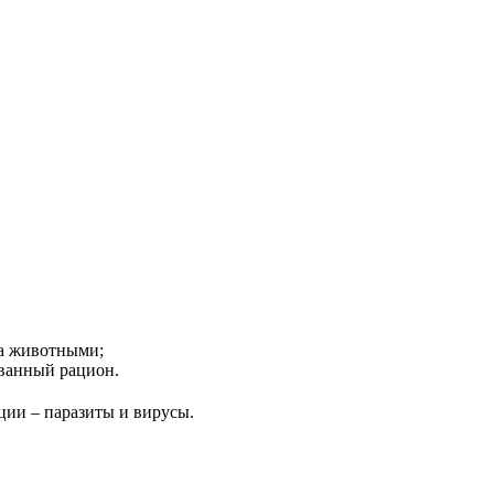
за животными;
ванный рацион.
ции – паразиты и вирусы.