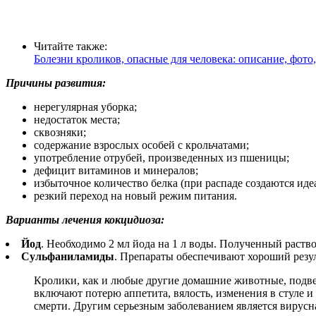
Читайте также:
Болезни кроликов, опасные для человека: описание, фото
Причины развития:
нерегулярная уборка;
недостаток места;
сквозняки;
содержание взрослых особей с крольчатами;
употребление отрубей, произведенных из пшеницы;
дефицит витаминов и минералов;
избыточное количество белка (при распаде создаются иде
резкий переход на новый режим питания.
Варианты лечения кокцидиоза:
Йод
. Необходимо 2 мл йода на 1 л воды. Полученный раство
Сульфаниламиды
. Препараты обеспечивают хороший резул
Кролики, как и любые другие домашние животные, подв
включают потерю аппетита, вялость, изменения в стуле 
смерти. Другим серьезным заболеванием является вирус