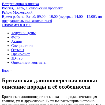
Ветеринарная клиника
Россия, Тверь, Октябрьский проспект
Район Московский
Время работы: Вт-сб: 09:00—19:00 (перерыв 14:00—15:00); по
предварительной записи: вт-сб
Откроемся в 09:00
Услуги и Цены
Фото
Акции
Специалисты
Отзывы
Прайс-лист
3D-тур
Описание и контакты
Блог
›
Британская длинношерстная кошка:
описание породы и её особенности
Британская длинношерстная кошка — порода, сочетающая
грацию, ум и дружелюбие. В статье рассмотрим историю