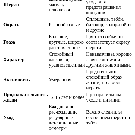
ухода для
Шерсть
мягкая,
предотвращения
плюшевая
колтунов.
Сплошные, табби,
Окрасы
Разнообразные
биколор, колор-пойнт
и другие.
Большие,
Цвет глаз обычно
Глаза
круглые, широко
соответствует окрасу
расставленные
шерсти.
Спокойный,
Ненавязчивы, хорошо
Характер
ласковый,
ладят с детьми и
уравновешенный
другими животными.
Предпочитают
спокойный образ
Активность
Умеренная
жизни, но любят
играть.
Продолжительность
При правильном
12-15 лет и более
жизни
уходе и питании.
Ежедневное
расчесывание,
Важно следить за
Уход
регулярные
состоянием шерсти и
ветеринарные
зубов.
осмотры