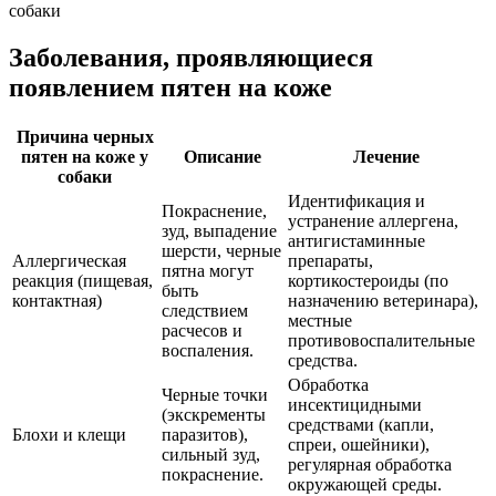
собаки
Заболевания, проявляющиеся
появлением пятен на коже
Причина черных
пятен на коже у
Описание
Лечение
собаки
Идентификация и
Покраснение,
устранение аллергена,
зуд, выпадение
антигистаминные
шерсти, черные
Аллергическая
препараты,
пятна могут
реакция (пищевая,
кортикостероиды (по
быть
контактная)
назначению ветеринара),
следствием
местные
расчесов и
противовоспалительные
воспаления.
средства.
Обработка
Черные точки
инсектицидными
(экскременты
средствами (капли,
Блохи и клещи
паразитов),
спреи, ошейники),
сильный зуд,
регулярная обработка
покраснение.
окружающей среды.