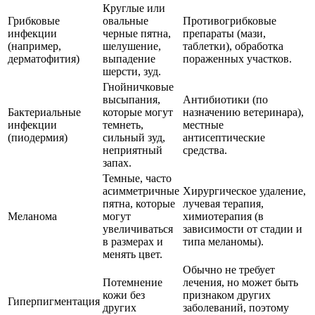
Круглые или
Грибковые
овальные
Противогрибковые
инфекции
черные пятна,
препараты (мази,
(например,
шелушение,
таблетки), обработка
дерматофития)
выпадение
пораженных участков.
шерсти, зуд.
Гнойничковые
высыпания,
Антибиотики (по
Бактериальные
которые могут
назначению ветеринара),
инфекции
темнеть,
местные
(пиодермия)
сильный зуд,
антисептические
неприятный
средства.
запах.
Темные, часто
асимметричные
Хирургическое удаление,
пятна, которые
лучевая терапия,
Меланома
могут
химиотерапия (в
увеличиваться
зависимости от стадии и
в размерах и
типа меланомы).
менять цвет.
Обычно не требует
Потемнение
лечения, но может быть
кожи без
признаком других
Гиперпигментация
других
заболеваний, поэтому