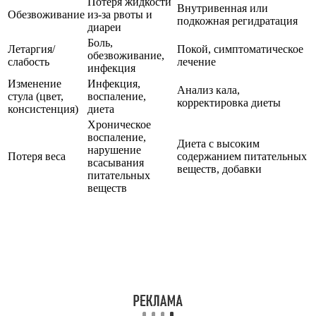
Потеря жидкости
Внутривенная или
Обезвоживание
из-за рвоты и
подкожная регидратация
диареи
Боль,
Летаргия/
Покой, симптоматическое
обезвоживание,
слабость
лечение
инфекция
Изменение
Инфекция,
Анализ кала,
стула (цвет,
воспаление,
корректировка диеты
консистенция)
диета
Хроническое
воспаление,
Диета с высоким
нарушение
Потеря веса
содержанием питательных
всасывания
веществ, добавки
питательных
веществ