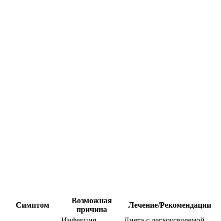
Возможная
Симптом
Лечение/Рекомендации
причина
Инфекция
Диета с легкоусвояемой