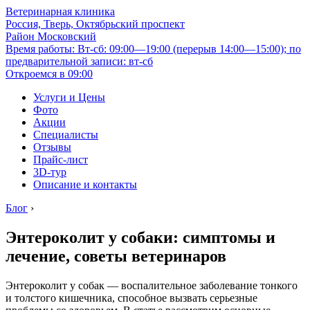
Ветеринарная клиника
Россия, Тверь, Октябрьский проспект
Район Московский
Время работы: Вт-сб: 09:00—19:00 (перерыв 14:00—15:00); по
предварительной записи: вт-сб
Откроемся в 09:00
Услуги и Цены
Фото
Акции
Специалисты
Отзывы
Прайс-лист
3D-тур
Описание и контакты
Блог
›
Энтероколит у собаки: симптомы и
лечение, советы ветеринаров
Энтероколит у собак — воспалительное заболевание тонкого
и толстого кишечника, способное вызвать серьезные