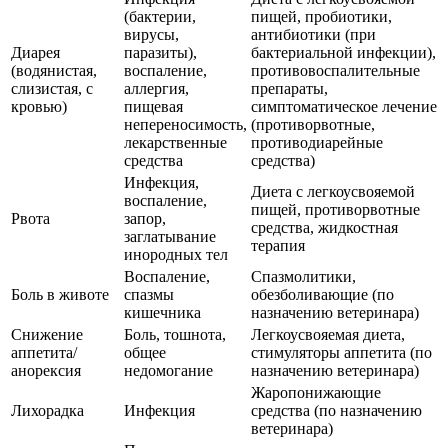
(бактерии,
пищей, пробиотики,
вирусы,
антибиотики (при
Диарея
паразиты),
бактериальной инфекции),
(водянистая,
воспаление,
противовоспалительные
слизистая, с
аллергия,
препараты,
кровью)
пищевая
симптоматическое лечение
непереносимость,
(противорвотные,
лекарственные
противодиарейные
средства
средства)
Инфекция,
Диета с легкоусвояемой
воспаление,
пищей, противорвотные
Рвота
запор,
средства, жидкостная
заглатывание
терапия
инородных тел
Воспаление,
Спазмолитики,
Боль в животе
спазмы
обезболивающие (по
кишечника
назначению ветеринара)
Снижение
Боль, тошнота,
Легкоусвояемая диета,
аппетита/
общее
стимуляторы аппетита (по
анорексия
недомогание
назначению ветеринара)
Жаропонижающие
Лихорадка
Инфекция
средства (по назначению
ветеринара)