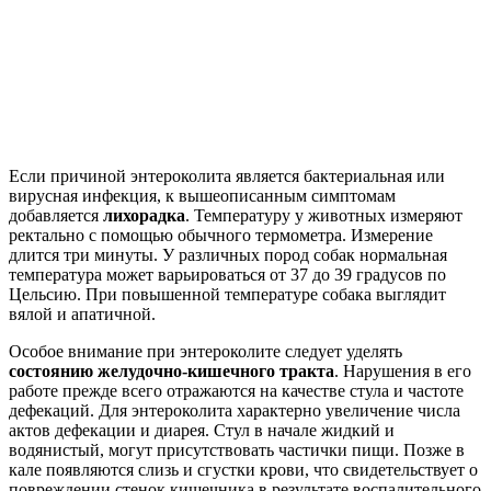
Если причиной энтероколита является бактериальная или
вирусная инфекция, к вышеописанным симптомам
добавляется
лихорадка
. Температуру у животных измеряют
ректально с помощью обычного термометра. Измерение
длится три минуты. У различных пород собак нормальная
температура может варьироваться от 37 до 39 градусов по
Цельсию. При повышенной температуре собака выглядит
вялой и апатичной.
Особое внимание при энтероколите следует уделять
состоянию желудочно-кишечного тракта
. Нарушения в его
работе прежде всего отражаются на качестве стула и частоте
дефекаций. Для энтероколита характерно увеличение числа
актов дефекации и диарея. Стул в начале жидкий и
водянистый, могут присутствовать частички пищи. Позже в
кале появляются слизь и сгустки крови, что свидетельствует о
повреждении стенок кишечника в результате воспалительного