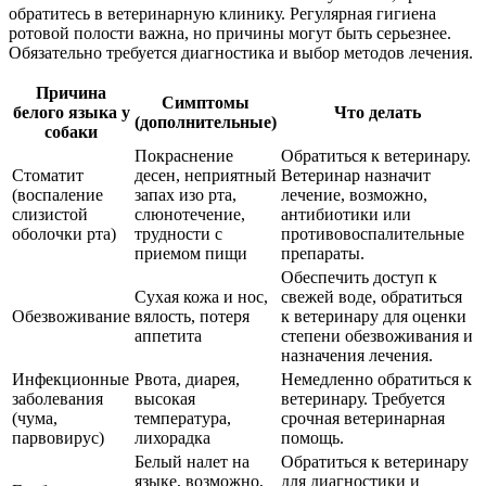
обратитесь в ветеринарную клинику. Регулярная гигиена
ротовой полости важна, но причины могут быть серьезнее.
Обязательно требуется диагностика и выбор методов лечения.
Причина
Симптомы
белого языка у
Что делать
(дополнительные)
собаки
Покраснение
Обратиться к ветеринару.
Стоматит
десен, неприятный
Ветеринар назначит
(воспаление
запах изо рта,
лечение, возможно,
слизистой
слюнотечение,
антибиотики или
оболочки рта)
трудности с
противовоспалительные
приемом пищи
препараты.
Обеспечить доступ к
Сухая кожа и нос,
свежей воде, обратиться
Обезвоживание
вялость, потеря
к ветеринару для оценки
аппетита
степени обезвоживания и
назначения лечения.
Инфекционные
Рвота, диарея,
Немедленно обратиться к
заболевания
высокая
ветеринару. Требуется
(чума,
температура,
срочная ветеринарная
парвовирус)
лихорадка
помощь.
Белый налет на
Обратиться к ветеринару
языке, возможно,
для диагностики и