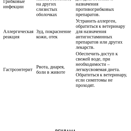
Грибковые
на других
назначения
инфекции
слизистых
противогрибковых
оболочках
препаратов.
Устранить аллерген,
обратиться к ветеринару
Аллергическая
Зуд, покраснение
для назначения
реакция
кожи, отек
антигистаминных
препаратов или других
лекарств.
Обеспечить доступ к
свежей воде, при
необходимости –
Рвота, диарея,
Гастроэнтерит
легкоусвояемая диета.
боли в животе
Обратиться к ветеринару,
если симптомы не
проходят.