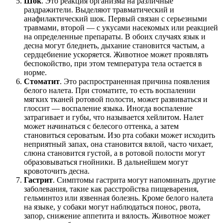
Шок
. Это реакция организма на различные
раздражители. Выделяют травматический и
анафилактический шок. Первый связан с серьезными
травмами, второй — с укусами насекомых или реакцией
на определенные препараты. В обоих случаях язык и
десна могут бледнеть, дыхание становится частым, а
сердцебиение ускоряется. Животное может проявлять
беспокойство, при этом температура тела остается в
норме.
Стоматит
. Это распространенная причина появления
белого налета. При стоматите, то есть воспалении
мягких тканей ротовой полости, может развиваться и
глоссит — воспаление языка. Иногда воспаление
затрагивает и губы, что называется хейлитом. Налет
может начинаться с белесого оттенка, а затем
становиться сероватым. Изо рта собаки может исходить
неприятный запах, она становится вялой, часто чихает,
слюна становится густой, а в ротовой полости могут
образовываться гнойники. В дальнейшем могут
кровоточить десна.
Гастрит
. Симптомы гастрита могут напоминать другие
заболевания, такие как расстройства пищеварения,
гельминтоз или язвенная болезнь. Кроме белого налета
на языке, у собаки могут наблюдаться понос, рвота,
запор, снижение аппетита и вялость. Животное может