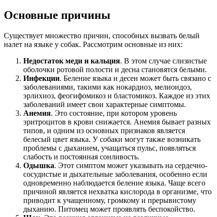
Основные причины
Существует множество причин, способных вызвать белый
налет на языке у собак. Рассмотрим основные из них:
Недостаток меди и кальция
. В этом случае слизистые
оболочки ротовой полости и десна становятся белыми.
Инфекции
. Беление языка и десен может быть связано с
заболеваниями, такими как нокардиоз, мелиоидоз,
эрлихиоз, феогифомикоз и бластомикоз. Каждое из этих
заболеваний имеет свои характерные симптомы.
Анемия
. Это состояние, при котором уровень
эритроцитов в крови снижается. Анемия бывает разных
типов, и одним из основных признаков является
белесый цвет языка. У собаки могут также возникать
проблемы с дыханием, учащаться пульс, появляться
слабость и постоянная сонливость.
Одышка
. Этот симптом может указывать на сердечно-
сосудистые и дыхательные заболевания, особенно если
одновременно наблюдается беление языка. Чаще всего
причиной является нехватка кислорода в организме, что
приводит к учащенному, громкому и прерывистому
дыханию. Питомец может проявлять беспокойство.