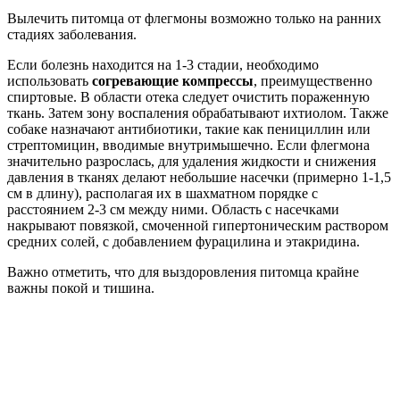
Вылечить питомца от флегмоны возможно только на ранних
стадиях заболевания.
Если болезнь находится на 1-3 стадии, необходимо
использовать
согревающие компрессы
, преимущественно
спиртовые. В области отека следует очистить пораженную
ткань. Затем зону воспаления обрабатывают ихтиолом. Также
собаке назначают антибиотики, такие как пенициллин или
стрептомицин, вводимые внутримышечно. Если флегмона
значительно разрослась, для удаления жидкости и снижения
давления в тканях делают небольшие насечки (примерно 1-1,5
см в длину), располагая их в шахматном порядке с
расстоянием 2-3 см между ними. Область с насечками
накрывают повязкой, смоченной гипертоническим раствором
средних солей, с добавлением фурацилина и этакридина.
Важно отметить, что для выздоровления питомца крайне
важны покой и тишина.