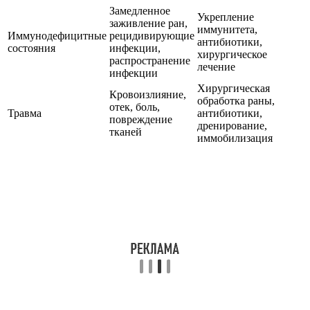
Замедленное
Укрепление
заживление ран,
иммунитета,
Иммунодефицитные
рецидивирующие
антибиотики,
состояния
инфекции,
хирургическое
распространение
лечение
инфекции
Хирургическая
Кровоизлияние,
обработка раны,
отек, боль,
Травма
антибиотики,
повреждение
дренирование,
тканей
иммобилизация