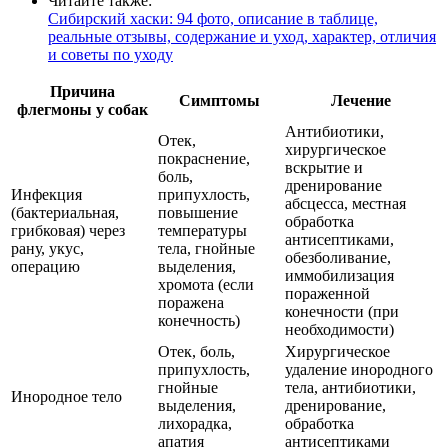
Читайте также:
Сибирский хаски: 94 фото, описание в таблице,
реальные отзывы, содержание и уход, характер, отличия
и советы по уходу
Причина
Симптомы
Лечение
флегмоны у собак
Антибиотики,
Отек,
хирургическое
покраснение,
вскрытие и
боль,
дренирование
Инфекция
припухлость,
абсцесса, местная
(бактериальная,
повышение
обработка
грибковая) через
температуры
антисептиками,
рану, укус,
тела, гнойные
обезболивание,
операцию
выделения,
иммобилизация
хромота (если
пораженной
поражена
конечности (при
конечность)
необходимости)
Отек, боль,
Хирургическое
припухлость,
удаление инородного
гнойные
тела, антибиотики,
Инородное тело
выделения,
дренирование,
лихорадка,
обработка
апатия
антисептиками