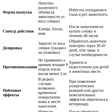
Пипетки
различного
Избегать попадания в
Форма выпуска
объема (в
глаза и рот животного.
зависимости от
веса собаки)
После нанесения не
Клещи, блохи,
Спектр действия
купать собаку в
вши
течение 48 часов.
Обработать животное
Зависит от веса
повторно через 30-45
Дозировка
собаки (указано
дней, или чаще, в
на упаковке)
случае необходимости.
Не применять у
Хранить в
щенков младше 8
Противопоказания
недоступном для детей
недель и/или
и животных месте.
весом менее 2 кг.
В редких
При появлении
случаях
аллергических
возможно
Побочные
реакций или других
временное
эффекты
нежелательных
покраснение
эффектов обратиться к
кожи в месте
ветеринару.
нанесения.
Избегать
После обработки