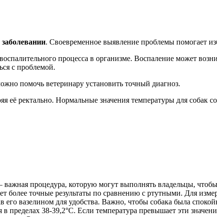
 заболевании
. Своевременное выявление проблемы помогает из
е воспалительного процесса в организме. Воспаление может воз
ься с проблемой.
можно помочь ветеринару установить точный диагноз.
яя её ректально. Нормальные значения температуры для собак с
 важная процедура, которую могут выполнять владельцы, чтобы
ает более точные результаты по сравнению с ртутными. Для изм
в его вазелином для удобства. Важно, чтобы собака была споко
я в пределах 38-39,2°C. Если температура превышает эти значени