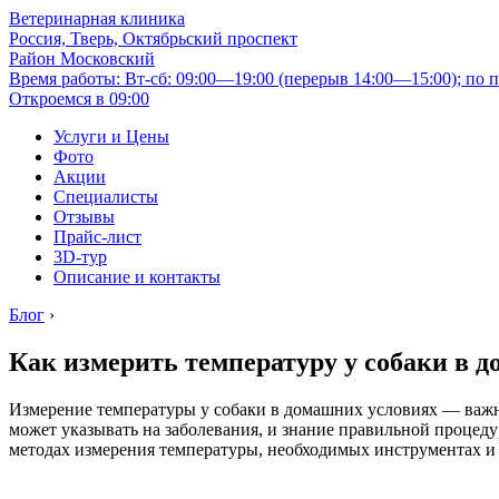
Ветеринарная клиника
Россия, Тверь, Октябрьский проспект
Район Московский
Время работы: Вт-сб: 09:00—19:00 (перерыв 14:00—15:00); по п
Откроемся в 09:00
Услуги и Цены
Фото
Акции
Специалисты
Отзывы
Прайс-лист
3D-тур
Описание и контакты
Блог
›
Как измерить температуру у собаки в 
Измерение температуры у собаки в домашних условиях — важ
может указывать на заболевания, и знание правильной процеду
методах измерения температуры, необходимых инструментах и 