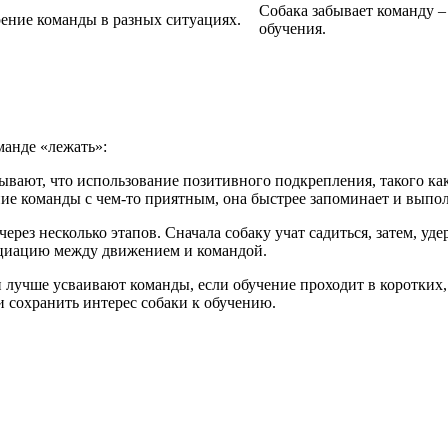
Собака забывает команду –
рение команды в разных ситуациях.
обучения.
манде «лежать»:
ывают, что использование позитивного подкрепления, такого как
ие команды с чем-то приятным, она быстрее запоминает и выпол
ерез несколько этапов. Сначала собаку учат садиться, затем, уд
социацию между движением и командой.
и лучше усваивают команды, если обучение проходит в коротких
и сохранить интерес собаки к обучению.