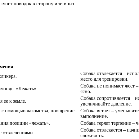
тянет поводок в сторону или вниз.
учения
Собака отвлекается – испо
кликера.
место для тренировки.
Собака не понимает жест –
команды «Лежать».
ясно.
Собака сопротивляется – и
 ее к земле.
увеличивайте давление.
» с помощью лакомства, поощрение
Собака встает – уменьшите
выполнение.
ния позиции «лежать».
Собака теряет терпение – 
Собака отвлекается – начн
с отвлечениями.
сложность.