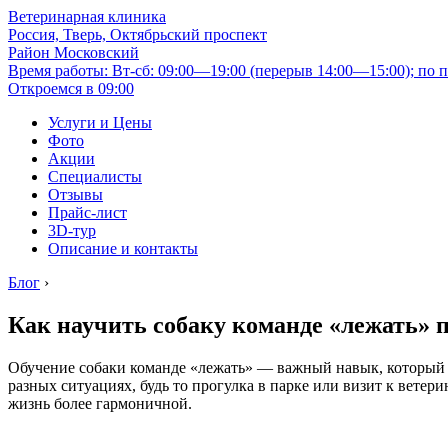
Ветеринарная клиника
Россия, Тверь, Октябрьский проспект
Район Московский
Время работы: Вт-сб: 09:00—19:00 (перерыв 14:00—15:00); по п
Откроемся в 09:00
Услуги и Цены
Фото
Акции
Специалисты
Отзывы
Прайс-лист
3D-тур
Описание и контакты
Блог
›
Как научить собаку команде «лежать» 
Обучение собаки команде «лежать» — важный навык, который 
разных ситуациях, будь то прогулка в парке или визит к ветер
жизнь более гармоничной.