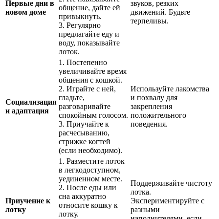
Первые дни в
звуков, резких
общение, дайте ей
новом доме
движений. Будьте
привыкнуть.
терпеливы.
3. Регулярно
предлагайте еду и
воду, показывайте
лоток.
1. Постепенно
увеличивайте время
общения с кошкой.
2. Играйте с ней,
Используйте лакомства
гладьте,
и похвалу для
Социализация
разговаривайте
закрепления
и адаптация
спокойным голосом.
положительного
3. Приучайте к
поведения.
расчесыванию,
стрижке когтей
(если необходимо).
1. Разместите лоток
в легкодоступном,
уединенном месте.
Поддерживайте чистоту
2. После еды или
лотка.
сна аккуратно
Приучение к
Экспериментируйте с
относите кошку к
лотку
разными
лотку.
наполнителями, если