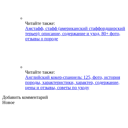
Читайте также:
Амстафф, стафф (американский стаффордширский
терьер): описание, содержание и уход, 80+ фото,
отзывы о породе
Читайте также:
Английский кокер-спаниель: 125, фото, история
породы, характеристики, характер, содержание,
цены и отзывы, советы по уходу
Добавить комментарий
Новое