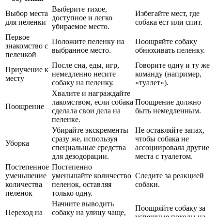
Выберите тихое,
Выбор места
Избегайте мест, где
доступное и легко
для пеленки
собака ест или спит.
убираемое место.
Первое
Положите пеленку на
Поощряйте собаку
знакомство с
выбранное место.
обнюхивать пеленку.
пеленкой
После сна, еды, игр,
Говорите одну и ту же
Приучение к
немедленно несите
команду (например,
месту
собаку на пеленку.
«туалет»).
Хвалите и награждайте
лакомством, если собака
Поощрение должно
Поощрение
сделала свои дела на
быть немедленным.
пеленке.
Убирайте экскременты
Не оставляйте запах,
сразу же, используя
чтобы собака не
Уборка
специальные средства
ассоциировала другие
для дезодорации.
места с туалетом.
Постепенное
Постепенно
уменьшение
уменьшайте количество
Следите за реакцией
количества
пеленок, оставляя
собаки.
пеленок
только одну.
Начните выводить
Поощряйте собаку за
Переход на
собаку на улицу чаще,
успешные походы на