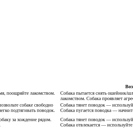
Во
мя, поощряйте лакомством.
Собака пытается снять ошейник/шл
лакомством. Собака проявляет агре
озвольте собаке свободно
Собака тянет поводок — используй
легко подтягивать поводок.
Собака пугается поводка — начнит
обаку за хождение рядом.
Собака тянет поводок — используй
.
Собака отвлекается — используйте