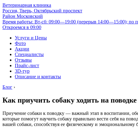
Ветеринарная клиника
Россия, Тверь, Октябрьский проспект
Район Московский
Время работы: Вт-сб: 09:00—19:00 (перерыв 14:00—15:00); по п
Откроемся в 09:00
Услуги и Цены
Фото
Акции
Специалисты
Отзывы
Прайс-лист
3D-тур
Описание и контакты
Блог
›
Как приучить собаку ходить на поводк
Приучение собаки к поводку — важный этап в воспитании, обе
которые помогут научить собаку правильно вести себя на пов
вашей собаки, способствуя ее физическому и эмоциональному 