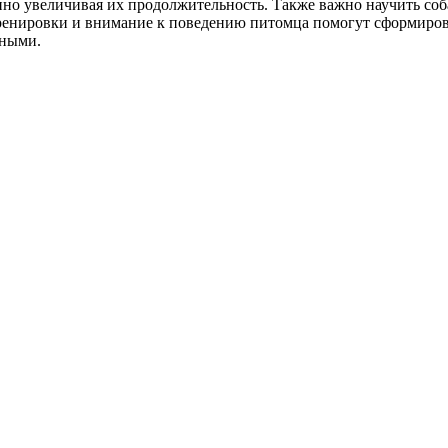
енно увеличивая их продолжительность. Также важно научить соб
ренировки и внимание к поведению питомца помогут сформироват
сными.