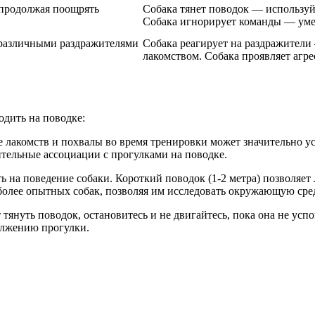
 продолжая поощрять
Собака тянет поводок — используй
Собака игнорирует команды — уме
с различными раздражителями
Собака реагирует на раздражители
лакомством. Собака проявляет агре
одить на поводке:
е лакомств и похвалы во время тренировки может значительно уск
ительные ассоциации с прогулками на поводке.
ь на поведение собаки. Короткий поводок (1-2 метра) позволяет 
более опытных собак, позволяя им исследовать окружающую среду
 тянуть поводок, остановитесь и не двигайтесь, пока она не успо
олжению прогулки.