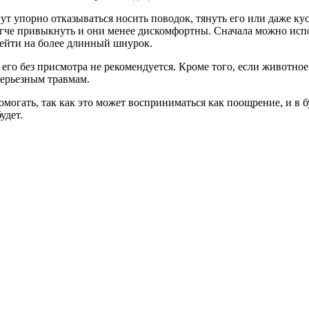
т упорно отказываться носить поводок, тянуть его или даже кус
легче привыкнуть и они менее дискомфортны. Сначала можно исп
рейти на более длинный шнурок.
го без присмотра не рекомендуется. Кроме того, если животное 
серьезным травмам.
помогать, так как это может восприниматься как поощрение, и в 
удет.