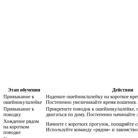
Этап обучения
Действия
Привыкание к
Наденьте ошейник/шлейку на короткое вре
ошейнику/шлейке
Постепенно увеличивайте время ношения.
Привыкание к
Прикрепите поводок к ошейнику/шлейке, п
поводку
двигаться по дому. Постепенно начинайте 
Хождение рядом
Начните с коротких прогулок, поощряйте с
на коротком
Используйте команду «рядом» и лакомство
поводке