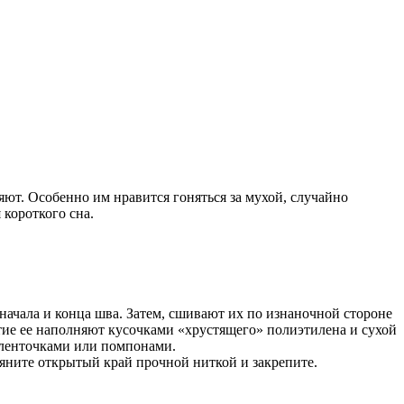
яют. Особенно им нравится гоняться за мухой, случайно
 короткого сна.
начала и конца шва. Затем, сшивают их по изнаночной стороне
стие ее наполняют кусочками «хрустящего» полиэтилена и сухой
 ленточками или помпонами.
тяните открытый край прочной ниткой и закрепите.