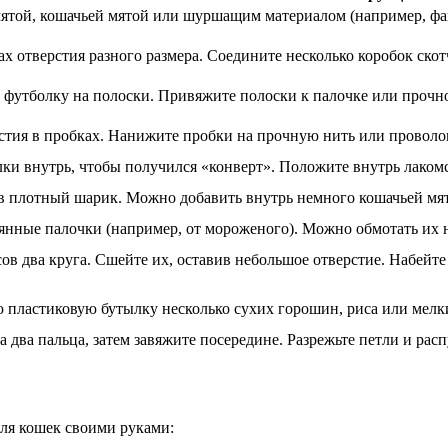
ятой, кошачьей мятой или шуршащим материалом (например, фа
ах отверстия разного размера. Соедините несколько коробок ско
 футболку на полоски. Привяжите полоски к палочке или прочно
стия в пробках. Нанижите пробки на прочную нить или проволок
ки внутрь, чтобы получился «конверт». Положите внутрь лакомст
в плотный шарик. Можно добавить внутрь немного кошачьей мя
нные палочки (например, от мороженого). Можно обмотать их н
ов два круга. Сшейте их, оставив небольшое отверстие. Набейте
 пластиковую бутылку несколько сухих горошин, риса или мелк
 два пальца, затем завяжите посередине. Разрежьте петли и ра
для кошек своими руками: