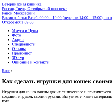
Ветеринарная клиника
Россия, Тверь, Октябрьский проспект
Район Московский
Время работы: Вт-сб: 09:00—19:00 (перерыв 14:00—15:00); по п
Откроемся в 09:00
Услуги и Цены
Фото
Акции
Специалисты
Отзывы
Прайс-лист
3D-тур
Описание и контакты
Блог
›
Как сделать игрушки для кошек своими
Игрушки для кошек важны для их физического и психического р
создания игрушек своими руками. Вы узнаете, какие материал
кота.