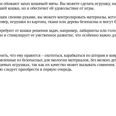
и обожают запах кошачьей мяты. Вы можете сделать игрушку, н
шей кошки, но и обеспечит ей удовольствие от игры.
ошек своими руками, вы можете контролировать материалы, кото
мер, игрушки из картона, ткани или дерева безопасны и могут 
требуют от кошки решения задач, например, лабиринты или голо
 но и стимулирует ее умственное развитие, что особенно важно
ить, что ему нравится – охотиться, карабкаться по шторам и ко
вленные из безопасных для экологии материалов, без мелких де
ешевых игрушках, так как их качество может вызывать сомнения.
ю следует приобрести в первую очередь.