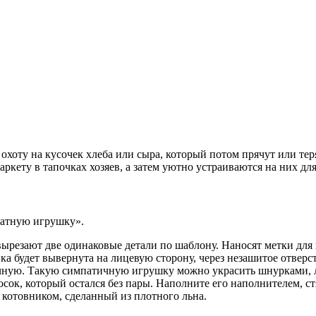
охоту на кусочек хлеба или сыра, который потом прячут или тер
аркету в тапочках хозяев, а затем уютно устраиваются на них для
матную игрушку».
вырезают две одинаковые детали по шаблону. Наносят метки для 
ка будет вывернута на лицевую сторону, через незашитое отвер
учную. Такую симпатичную игрушку можно украсить шнурками,
сок, который остался без пары. Наполните его наполнителем, с
 котовником, сделанный из плотного льна.