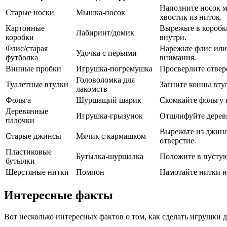
Наполните носок м
Старые носки
Мышка-носок
хвостик из ниток.
Картонные
Вырежьте в коробк
Лабиринт/домик
коробки
внутри.
Флис/старая
Нарежьте флис или
Удочка с перьями
футболка
внимания.
Винные пробки
Игрушка-погремушка
Просверлите отвер
Головоломка для
Туалетные втулки
Загните концы втул
лакомств
Фольга
Шуршащий шарик
Скомкайте фольгу 
Деревянные
Игрушка-грызунок
Отшлифуйте деревя
палочки
Вырежьте из джинс
Старые джинсы
Мячик с кармашком
отверстие.
Пластиковые
Бутылка-шуршалка
Положите в пустую
бутылки
Шерстяные нитки
Помпон
Намотайте нитки на
Интересные факты
Вот несколько интересных фактов о том, как сделать игрушки 