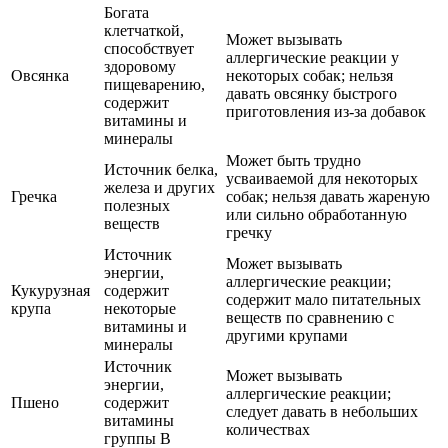
Богата
клетчаткой,
Может вызывать
способствует
аллергические реакции у
здоровому
Овсянка
некоторых собак; нельзя
пищеварению,
давать овсянку быстрого
содержит
приготовления из-за добавок
витамины и
минералы
Может быть трудно
Источник белка,
усваиваемой для некоторых
железа и других
Гречка
собак; нельзя давать жареную
полезных
или сильно обработанную
веществ
гречку
Источник
Может вызывать
энергии,
аллергические реакции;
Кукурузная
содержит
содержит мало питательных
крупа
некоторые
веществ по сравнению с
витамины и
другими крупами
минералы
Источник
Может вызывать
энергии,
аллергические реакции;
Пшено
содержит
следует давать в небольших
витамины
количествах
группы В