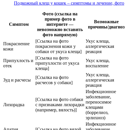
Подкожный клещ у кошек – симптомы и лечение, фото
Фото (ссылка на
пример фото в
Возможные
Симптом
интернете —
причины/диагноз
невозможно вставить
фото напрямую)
[Ссылка на фото
Укус клеща,
Покраснение
покраснения кожи у
аллергическая
кожи
собаки от укуса клеща]
реакция
[Ссылка на фото
Припухлость и
Укус клеща,
припухлости от укуса
отек
воспаление
клеща]
Укус клеща,
[Ссылка на фото
Зуд и расчесы
аллергическая
расчесов у собаки]
реакция
Инфекционное
заболевание,
[Ссылка на фото собаки
переносимое
Лихорадка
с признаками лихорадки
клещами
(например, вялость)]
(боррелиоз,
эрлихиоз)
Инфекционное
Апатия,
[Ссылка на фото вялой
заболевание,