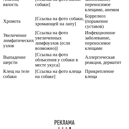
вялость
собаки]
переносимое
клещами, анемия
Боррелиоз
[Ссылка на фото собаки,
Хромота
(поражение
хромающей на лапу]
суставов)
[Ссылка на фото
Инфекционное
Увеличение
увеличенных
заболевание,
лимфатических
лимфоузлов (если
переносимое
узлов
возможно)]
клещами
[Ссылка на фото
Выпадение
Аллергическая
облысения у собаки в
шерсти
реакция, дерматит
месте укуса]
Клещ на теле
[Ссылка на фото клеща
Прикрепление
собаки
на собаке]
клеща