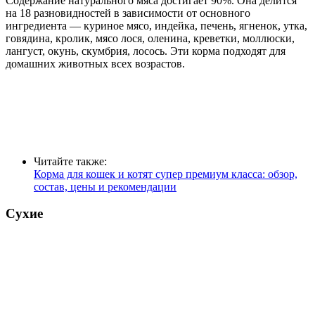
Содержание натурального мяса достигает 90%. Она делится
на 18 разновидностей в зависимости от основного
ингредиента — куриное мясо, индейка, печень, ягненок, утка,
говядина, кролик, мясо лося, оленина, креветки, моллюски,
лангуст, окунь, скумбрия, лосось. Эти корма подходят для
домашних животных всех возрастов.
Читайте также:
Корма для кошек и котят супер премиум класса: обзор,
состав, цены и рекомендации
Сухие