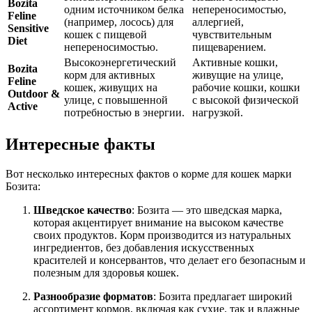
Bozita
одним источником белка
непереносимостью,
Feline
(например, лосось) для
аллергией,
Sensitive
кошек с пищевой
чувствительным
Diet
непереносимостью.
пищеварением.
Высокоэнергетический
Активные кошки,
Bozita
корм для активных
живущие на улице,
Feline
кошек, живущих на
рабочие кошки, кошки
Outdoor &
улице, с повышенной
с высокой физической
Active
потребностью в энергии.
нагрузкой.
Интересные факты
Вот несколько интересных фактов о корме для кошек марки
Бозита:
Шведское качество
: Бозита — это шведская марка,
которая акцентирует внимание на высоком качестве
своих продуктов. Корм производится из натуральных
ингредиентов, без добавления искусственных
красителей и консервантов, что делает его безопасным и
полезным для здоровья кошек.
Разнообразие форматов
: Бозита предлагает широкий
ассортимент кормов, включая как сухие, так и влажные