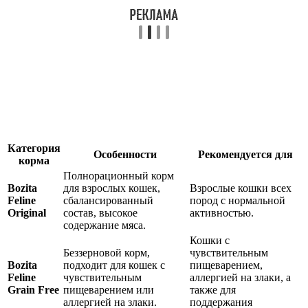
Категория
Особенности
Рекомендуется для
корма
Полнорационный корм
Bozita
для взрослых кошек,
Взрослые кошки всех
Feline
сбалансированный
пород с нормальной
Original
состав, высокое
активностью.
содержание мяса.
Кошки с
Беззерновой корм,
чувствительным
Bozita
подходит для кошек с
пищеварением,
Feline
чувствительным
аллергией на злаки, а
Grain Free
пищеварением или
также для
аллергией на злаки.
поддержания