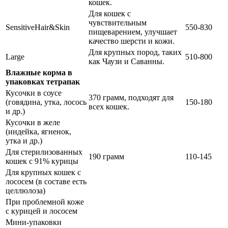
кошек.
Для кошек с
чувствительным
SensitiveHair&Skin
550-830
пищеварением, улучшает
качество шерсти и кожи.
Для крупных пород, таких
Large
510-800
как Чаузи и Саванны.
Влажные корма в
упаковках тетрапак
Кусочки в соусе
370 грамм, подходят для
(говядина, утка, лосось
150-180
всех кошек.
и др.)
Кусочки в желе
(индейка, ягненок,
утка и др.)
Для стерилизованных
190 грамм
110-145
кошек с 91% курицы
Для крупных кошек с
лососем (в составе есть
целлюлоза)
При проблемной коже
с курицей и лососем
Мини-упаковки