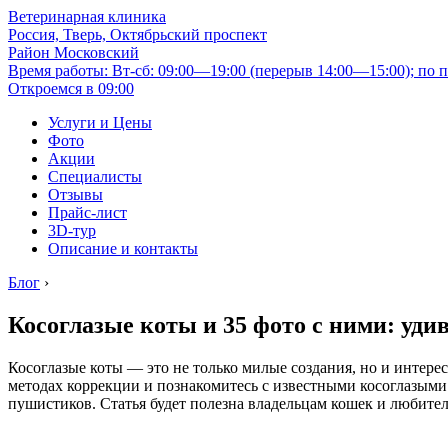
Ветеринарная клиника
Россия, Тверь, Октябрьский проспект
Район Московский
Время работы: Вт-сб: 09:00—19:00 (перерыв 14:00—15:00); по п
Откроемся в 09:00
Услуги и Цены
Фото
Акции
Специалисты
Отзывы
Прайс-лист
3D-тур
Описание и контакты
Блог
›
Косоглазые коты и 35 фото с ними: уд
Косоглазые коты — это не только милые создания, но и интерес
методах коррекции и познакомитесь с известными косоглазыми
пушистиков. Статья будет полезна владельцам кошек и любит