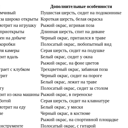
я
Дополнительные особенности
думчивый
Пушистая шерсть, сидит на подоконнике
аза широко открыты
Короткая шерсть, белая окраска
смотрит на игрушку
Рыжий окрас, игривая поза
а приоткрыты
Длинная шерсть, спит на диване
чен на добыче
Черный окрас, притаился в траве
 коробки
Полосатый окрас, любопытный вид
для камеры
Серая шерсть, сидит на подушке
рит вдаль
Белый окрас, сидит у окна
Рыжий окрас, на фоне цветов
грает с клубком
Трехцветный окрас, забавная поза
трит
Черный окрас, сидит на пороге
Белый окрас, лежит на траве
гу
Полосатый окрас, сидит за столом
трит из окна машины
Рыжий окрас, в переноске
аботой
Серая шерсть, сидит на клавиатуре
мотрит на еду
Белый окрас, у миски
не
Черный окрас, в костюме
Рыжий окрас, на спортивной площадке
 инструменте
Полосатый окрас, с гитарой