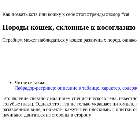
Как позвать кота или кошку к себе #топ #тренды #юмор #cat
Породы кошек, склонные к косоглазию
Страбизм может наблюдаться у кошек различных пород, однако 
Читайте также:
Лабрадор-ретривер: описание в таблице, характер, содер
Это явление связано с наличием специфического гена, известно
голубые глаза). Однако этот ген не только украшает питомцев
раздвоенном виде, а объекты кажутся ей плоскими. Попытки об
начинают двигаться из стороны в сторону.