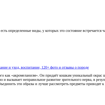
есть определенные виды, у которых это состояние встречается ч
жание и уход, воспитание, 120+ фото и отзывы о породе
го как «акромеланизм». Он придаёт кошкам уникальный окрас шер
, но и вызывает неправильное развитие зрительного нерва, в ре
ъединить эти образы и лучше рассмотреть предметы приводят к т