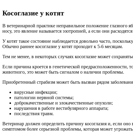
Косоглазие у котят
В ветеринарной практике неправильное положение глазного ябл
носу, это явление называется эзотропией, а если они расходятс
У котят такое состояние наблюдается довольно часто, поскольк
Обычно раннее косоглазие у котят проходит к 5-6 месяцам.
Тем не менее, в некоторых случаях косоглазие может сохранять
Если причина кроется в генетической предрасположенности, то
животного, это может быть сигналом о наличии проблемы.
Приобретенный страбизм может быть вызван рядом заболеваний
вирусные инфекции;
патологии нервной системы;
доброкачественные и злокачественные опухоли;
нарушения в работе вестибулярного аппарата;
последствия травм.
Ветеринар должен определить причину косоглазия и, если оно в
симптомом более серьезной проблемы, которая может угрожать