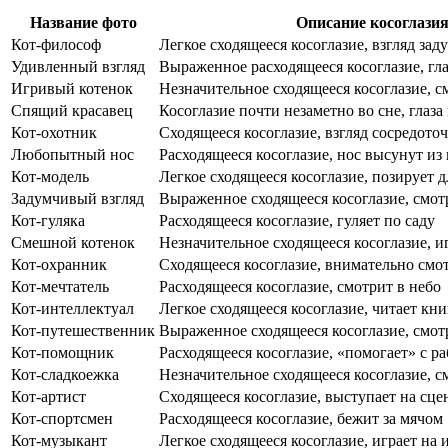
Название фото
Описание косоглази
Кот-философ
Легкое сходящееся косоглазие, взгляд за
Удивленный взгляд
Выраженное расходящееся косоглазие, гл
Игривый котенок
Незначительное сходящееся косоглазие, 
Спящий красавец
Косоглазие почти незаметно во сне, глаз
Кот-охотник
Сходящееся косоглазие, взгляд сосредото
Любопытный нос
Расходящееся косоглазие, нос высунут из
Кот-модель
Легкое сходящееся косоглазие, позирует 
Задумчивый взгляд
Выраженное сходящееся косоглазие, смот
Кот-гуляка
Расходящееся косоглазие, гуляет по саду
Смешной котенок
Незначительное сходящееся косоглазие, и
Кот-охранник
Сходящееся косоглазие, внимательно смо
Кот-мечтатель
Расходящееся косоглазие, смотрит в небо
Кот-интеллектуал
Легкое сходящееся косоглазие, читает кни
Кот-путешественник
Выраженное сходящееся косоглазие, смо
Кот-помощник
Расходящееся косоглазие, «помогает» с р
Кот-сладкоежка
Незначительное сходящееся косоглазие, с
Кот-артист
Сходящееся косоглазие, выступает на сце
Кот-спортсмен
Расходящееся косоглазие, бежит за мячом
Кот-музыкант
Легкое сходящееся косоглазие, играет на