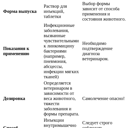
Выбор формы
Раствор для
зависит от способа
Форма выпуска
инъекций,
применения и
таблетки
состояния животного.
Инфекционные
заболевания,
вызванные
чувствительными
Необходимо
к линкомицину
Показания к
подтверждение
бактериями
применению
диагноза
(например,
ветеринаром.
пневмония,
абсцессы,
инфекции мягких
тканей)
Определяется
ветеринаром в
зависимости от
Дозировка
веса животного,
Самолечение опасно!
тяжести
заболевания и
формы препарата.
Инъекции
Следует строго
внутримышечно
Способ
соблюдать