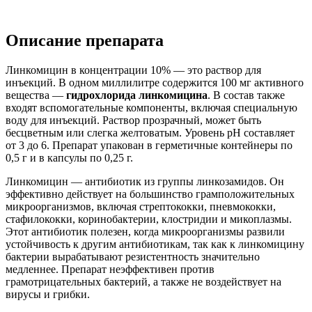
Описание препарата
Линкомицин в концентрации 10% — это раствор для
инъекций. В одном миллилитре содержится 100 мг активного
вещества —
гидрохлорида линкомицина
. В состав также
входят вспомогательные компоненты, включая специальную
воду для инъекций. Раствор прозрачный, может быть
бесцветным или слегка желтоватым. Уровень pH составляет
от 3 до 6. Препарат упакован в герметичные контейнеры по
0,5 г и в капсулы по 0,25 г.
Линкомицин — антибиотик из группы линкозамидов. Он
эффективно действует на большинство грамположительных
микроорганизмов, включая стрептококки, пневмококки,
стафилококки, коринобактерии, клостридии и микоплазмы.
Этот антибиотик полезен, когда микроорганизмы развили
устойчивость к другим антибиотикам, так как к линкомицину
бактерии вырабатывают резистентность значительно
медленнее. Препарат неэффективен против
грамотрицательных бактерий, а также не воздействует на
вирусы и грибки.