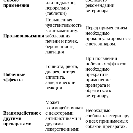
или подкожно,
применения
рекомендации
перорально
ветеринара.
(таблетки)
Повышенная
чувствительность
Перед применением
к линкомицину,
необходимо
Противопоказания
заболевания
проконсультироваться
печени и почек,
с ветеринаром.
беременность,
лактация
При появлении
побочных эффектов
Тошнота, рвота,
необходимо
диарея, потеря
Побочные
прекратить
аппетита,
эффекты
применение
аллергические
препарата и
реакции
обратиться к
ветеринару.
Может
взаимодействовать
Необходимо
Взаимодействие с
с некоторыми
сообщить ветеринару
другими
антибиотиками и
о всех принимаемых
препаратами
другими
собакой препаратах.
лекарственными