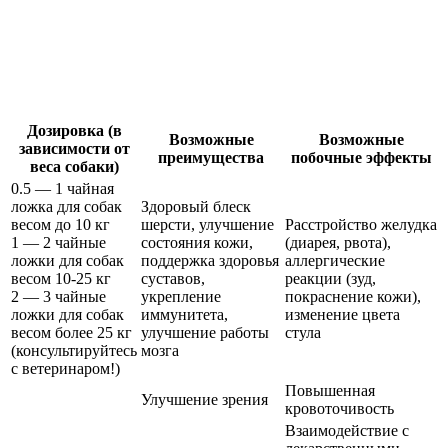
Дозировка (в
Возможные
Возможные
зависимости от
преимущества
побочные эффекты
веса собаки)
0.5 — 1 чайная
ложка для собак
Здоровый блеск
весом до 10 кг
шерсти, улучшение
Расстройство желудка
1 — 2 чайные
состояния кожи,
(диарея, рвота),
ложки для собак
поддержка здоровья
аллергические
весом 10-25 кг
суставов,
реакции (зуд,
2 — 3 чайные
укрепление
покраснение кожи),
ложки для собак
иммунитета,
изменение цвета
весом более 25 кг
улучшение работы
стула
(консультируйтесь
мозга
с ветеринаром!)
Повышенная
Улучшение зрения
кровоточивость
Взаимодействие с