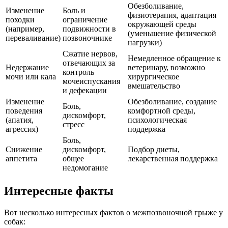
Обезболивание,
Изменение
Боль и
физиотерапия, адаптация
походки
ограничение
окружающей среды
(например,
подвижности в
(уменьшение физической
переваливание)
позвоночнике
нагрузки)
Сжатие нервов,
Немедленное обращение к
отвечающих за
Недержание
ветеринару, возможно
контроль
мочи или кала
хирургическое
мочеиспускания
вмешательство
и дефекации
Изменение
Обезболивание, создание
Боль,
поведения
комфортной среды,
дискомфорт,
(апатия,
психологическая
стресс
агрессия)
поддержка
Боль,
Снижение
дискомфорт,
Подбор диеты,
аппетита
общее
лекарственная поддержка
недомогание
Интересные факты
Вот несколько интересных фактов о межпозвоночной грыже у
собак: