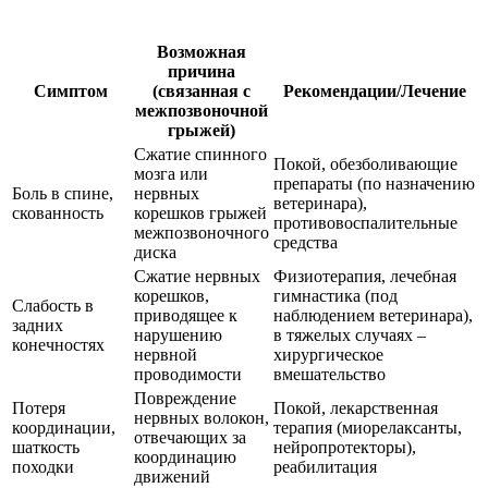
Возможная
причина
Симптом
(связанная с
Рекомендации/Лечение
межпозвоночной
грыжей)
Сжатие спинного
Покой, обезболивающие
мозга или
препараты (по назначению
Боль в спине,
нервных
ветеринара),
скованность
корешков грыжей
противовоспалительные
межпозвоночного
средства
диска
Сжатие нервных
Физиотерапия, лечебная
корешков,
гимнастика (под
Слабость в
приводящее к
наблюдением ветеринара),
задних
нарушению
в тяжелых случаях –
конечностях
нервной
хирургическое
проводимости
вмешательство
Повреждение
Потеря
Покой, лекарственная
нервных волокон,
координации,
терапия (миорелаксанты,
отвечающих за
шаткость
нейропротекторы),
координацию
походки
реабилитация
движений