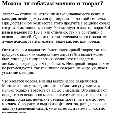
Можно ли собакам молоко и творог?
Творог — отличный источник легко усваиваемого белка и
кальция, необходимых для формирования костной системы.
При достаточном количестве этого продукта в рационе собака
сохраняет активность и силу. Рекомендуется давать творог
3-4
раза в неделю по 100 г
, как отдельно, так и в сочетании с
основной пищей. Однако не стоит смешивать его с овощами;
лучше использовать злаковые, такие как рис или гречка.
Оптимальным вариантом будет полужирный творог, так как
продукт с высоким содержанием жира (9% и выше) может
быть тяжёл для пищеварения собаки, что приведёт к
дисбактериозу и другим проблемам. Нежирный творог также
не рекомендуется, так как низкое содержание жира ухудшает
усвоение кальция.
Что касается молока, мнения ветеринаров разделяются.
Многие из них утверждают, что собаки могут усваивать
молоко только в возрасте от 1,5 до 3 месяцев. Это зависит от
породы: для пекинесов молоко следует исключить в полтора
месяца, тогда как немецкие овчарки могут пить его до трёх
месяцев. С возрастом выработка ферментов, расщепляющих
лактозу (молочный сахар), уменьшается, а затем полностью
прекращается.