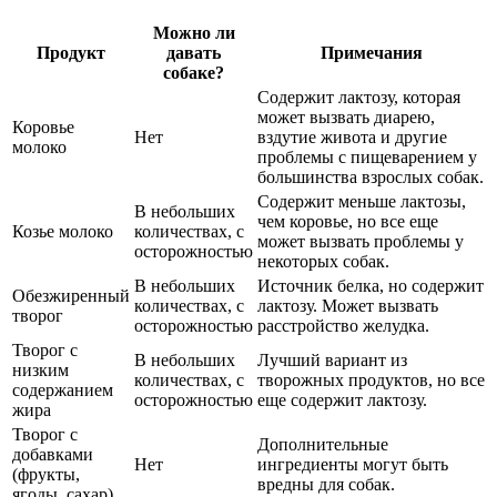
Можно ли
Продукт
давать
Примечания
собаке?
Содержит лактозу, которая
может вызвать диарею,
Коровье
Нет
вздутие живота и другие
молоко
проблемы с пищеварением у
большинства взрослых собак.
Содержит меньше лактозы,
В небольших
чем коровье, но все еще
Козье молоко
количествах, с
может вызвать проблемы у
осторожностью
некоторых собак.
В небольших
Источник белка, но содержит
Обезжиренный
количествах, с
лактозу. Может вызвать
творог
осторожностью
расстройство желудка.
Творог с
В небольших
Лучший вариант из
низким
количествах, с
творожных продуктов, но все
содержанием
осторожностью
еще содержит лактозу.
жира
Творог с
Дополнительные
добавками
Нет
ингредиенты могут быть
(фрукты,
вредны для собак.
ягоды, сахар)