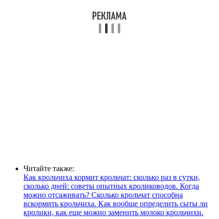
Читайте также:
Как крольчиха кормит крольчат: сколько раз в сутки,
сколько дней: советы опытных кролиководов. Когда
можно отсаживать? Сколько крольчат способна
вскормить крольчиха. Как вообще определить сыты ли
кролики, как еще можно заменить молоко крольчихи.