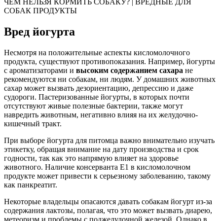
ЧЕМ НЕЛЬЗЯ КОРМИТЬ СОБАКУ? | ВРЕДНЫЕ ДЛЯ
СОБАК ПРОДУКТЫ
Вред йогурта
Несмотря на положительные аспекты кисломолочного
продукта, существуют противопоказания. Например, йогурты
с ароматизаторами и
высоким содержанием сахара
не
рекомендуются ни собакам, ни людям. У домашних животных
сахар может вызвать дезориентацию, депрессию и даже
судороги. Пастеризованные йогурты, в которых почти
отсутствуют живые полезные бактерии, также могут
навредить животным, негативно влияя на их желудочно-
кишечный тракт.
При выборе йогурта для питомца важно внимательно изучать
этикетку, обращая внимание на дату производства и срок
годности, так как это напрямую влияет на здоровье
животного. Наличие консерванта Е1 в кисломолочном
продукте может привести к серьезному заболеванию, такому
как панкреатит.
Некоторые владельцы опасаются давать собакам йогурт из-за
содержания лактозы, полагая, что это может вызвать диарею,
метеоризм и проблемы с поджелудочной железой. Однако в