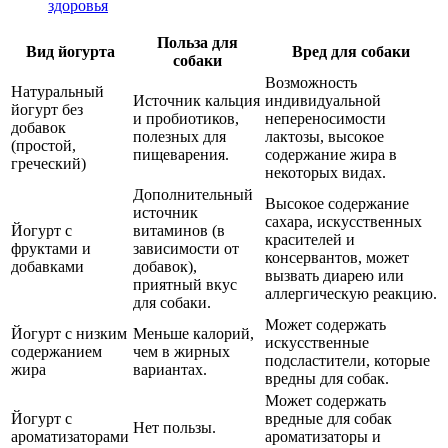
здоровья
Польза для
Вид йогурта
Вред для собаки
собаки
Возможность
Натуральный
Источник кальция
индивидуальной
йогурт без
и пробиотиков,
непереносимости
добавок
полезных для
лактозы, высокое
(простой,
пищеварения.
содержание жира в
греческий)
некоторых видах.
Дополнительный
Высокое содержание
источник
сахара, искусственных
Йогурт с
витаминов (в
красителей и
фруктами и
зависимости от
консервантов, может
добавками
добавок),
вызвать диарею или
приятный вкус
аллергическую реакцию.
для собаки.
Может содержать
Йогурт с низким
Меньше калорий,
искусственные
содержанием
чем в жирных
подсластители, которые
жира
вариантах.
вредны для собак.
Может содержать
Йогурт с
вредные для собак
Нет пользы.
ароматизаторами
ароматизаторы и