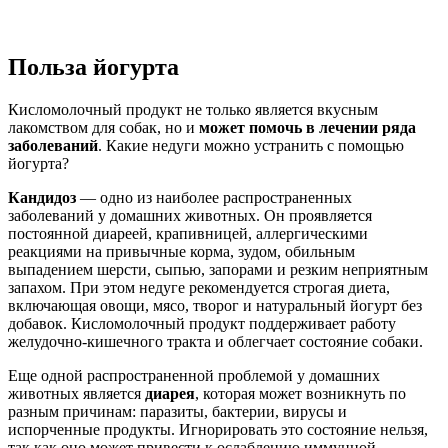
Польза йогурта
Кисломолочный продукт не только является вкусным
лакомством для собак, но и
может помочь в лечении ряда
заболеваний
. Какие недуги можно устранить с помощью
йогурта?
Кандидоз
— одно из наиболее распространенных
заболеваний у домашних животных. Он проявляется
постоянной диареей, крапивницей, аллергическими
реакциями на привычные корма, зудом, обильным
выпадением шерсти, сыпью, запорами и резким неприятным
запахом. При этом недуге рекомендуется строгая диета,
включающая овощи, мясо, творог и натуральный йогурт без
добавок. Кисломолочный продукт поддерживает работу
желудочно-кишечного тракта и облегчает состояние собаки.
Еще одной распространенной проблемой у домашних
животных является
диарея
, которая может возникнуть по
разным причинам: паразиты, бактерии, вирусы и
испорченные продукты. Игнорировать это состояние нельзя,
так как оно может привести к ослаблению иммунной