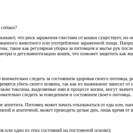
 собаки?
ивают, что риск заражения глистами от кошки существует, но он
ованного животного или употребление зараженной пищи. Наприме
ены, такие как регулярная уборка за питомцем и мытье рук посл
мотры и дегельминтизацию кошек, что поможет защитить как жи
 внимательно следить за состоянием здоровья своего питомца, 
ремятся убить своего хозяина, так как их выживание зависит от 
 также токсины, выделяемые ими в процессе жизни, могут значи
нимательно следить за поведением и состоянием своего питомца.
 аппетита. Питомец может начать отказываться от еды или, наоб
 вялой и апатичной, может проводить целые дни, лишь время от 
в или одно из этих состояний на постоянной основе);