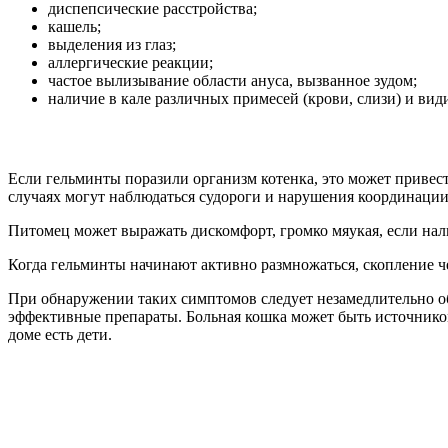
диспепсические расстройства;
кашель;
выделения из глаз;
аллергические реакции;
частое вылизывание области ануса, вызванное зудом;
наличие в кале различных примесей (крови, слизи) и вид
Если гельминты поразили организм котенка, это может привести
случаях могут наблюдаться судороги и нарушения координаци
Питомец может выражать дискомфорт, громко мяукая, если нали
Когда гельминты начинают активно размножаться, скопление 
При обнаружении таких симптомов следует незамедлительно об
эффективные препараты. Больная кошка может быть источнико
доме есть дети.