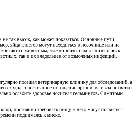
 не так высок, как может показаться. Основные пути
р, яйца глистов могут находиться в песочнице или на
е контакта с животным, можно значительно снизить риск
вотных, так и их владельцев от возможных инфекций.
регулярно посещая ветеринарную клинику для обследований, а
него. Однако постоянное истощение организма из-за нехватки
тельно ослабить здоровье носителя гельминтов. Симптомы
орот, постоянно требовать пищу, у него могут появиться
времени поднимаясь к миске.