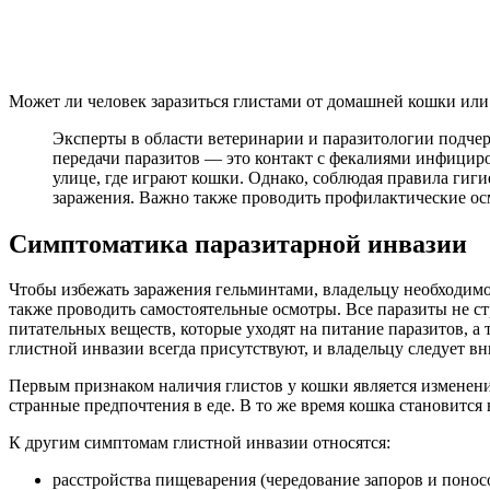
Может ли человек заразиться глистами от домашней кошки или
Эксперты в области ветеринарии и паразитологии подчерк
передачи паразитов — это контакт с фекалиями инфицир
улице, где играют кошки. Однако, соблюдая правила гиги
заражения. Важно также проводить профилактические ос
Симптоматика паразитарной инвазии
Чтобы избежать заражения гельминтами, владельцу необходимо
также проводить самостоятельные осмотры. Все паразиты не ст
питательных веществ, которые уходят на питание паразитов, а
глистной инвазии всегда присутствуют, и владельцу следует в
Первым признаком наличия глистов у кошки является изменение
странные предпочтения в еде. В то же время кошка становится
К другим симптомам глистной инвазии относятся:
расстройства пищеварения (чередование запоров и поносо