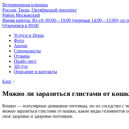
Ветеринарная клиника
Россия, Тверь, Октябрьский проспект
Район Московский
Время работы: Вт-сб: 09:00—19:00 (перерыв 14:00—15:00); по п
Откроемся в 09:00
Услуги и Цены
Фото
Акции
Специалисты
Отзывы
Прайс-лист
3D-тур
Описание и контакты
Блог
›
Можно ли заразиться глистами от кошки
Кошки — популярные домашние питомцы, но их соседство с чел
можно заразиться глистами от кошки, какие виды гельминтов 
свое здоровье и здоровье питомцев.