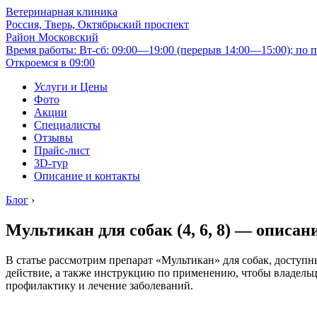
Ветеринарная клиника
Россия, Тверь, Октябрьский проспект
Район Московский
Время работы: Вт-сб: 09:00—19:00 (перерыв 14:00—15:00); по п
Откроемся в 09:00
Услуги и Цены
Фото
Акции
Специалисты
Отзывы
Прайс-лист
3D-тур
Описание и контакты
Блог
›
Мультикан для собак (4, 6, 8) — описа
В статье рассмотрим препарат «Мультикан» для собак, доступн
действие, а также инструкцию по применению, чтобы владельц
профилактику и лечение заболеваний.