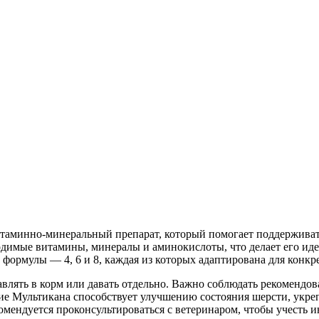
итаминно-минеральный препарат, который помогает поддерживать
одимые витамины, минералы и аминокислоты, что делает его ид
 формулы — 4, 6 и 8, каждая из которых адаптирована для конкр
лять в корм или давать отдельно. Важно соблюдать рекомендов
ние Мультикана способствует улучшению состояния шерсти, у
омендуется проконсультироваться с ветеринаром, чтобы учесть