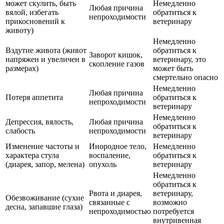
может скулить, быть
Немедленно
Любая причина
вялой, избегать
обратиться к
непроходимости
прикосновений к
ветеринару
животу)
Немедленно
Вздутие живота (живот
обратиться к
Заворот кишок,
напряжен и увеличен в
ветеринару, это
скопление газов
размерах)
может быть
смертельно опасно
Немедленно
Любая причина
Потеря аппетита
обратиться к
непроходимости
ветеринару
Немедленно
Депрессия, вялость,
Любая причина
обратиться к
слабость
непроходимости
ветеринару
Изменение частоты и
Инородное тело,
Немедленно
характера стула
воспаление,
обратиться к
(диарея, запор, мелена)
опухоль
ветеринару
Немедленно
обратиться к
Рвота и диарея,
ветеринару,
Обезвоживание (сухие
связанные с
возможно
десна, запавшие глаза)
непроходимостью
потребуется
внутривенная