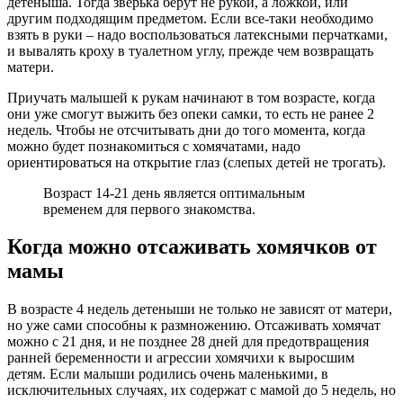
детеныша. Тогда зверька берут не рукой, а ложкой, или
другим подходящим предметом. Если все-таки необходимо
взять в руки – надо воспользоваться латексными перчатками,
и вывалять кроху в туалетном углу, прежде чем возвращать
матери.
Приучать малышей к рукам начинают в том возрасте, когда
они уже смогут выжить без опеки самки, то есть не ранее 2
недель. Чтобы не отсчитывать дни до того момента, когда
можно будет познакомиться с хомячатами, надо
ориентироваться на открытие глаз (слепых детей не трогать).
Возраст 14-21 день является оптимальным
временем для первого знакомства.
Когда можно отсаживать хомячков от
мамы
В возрасте 4 недель детеныши не только не зависят от матери,
но уже сами способны к размножению. Отсаживать хомячат
можно с 21 дня, и не позднее 28 дней для предотвращения
ранней беременности и агрессии хомячихи к выросшим
детям. Если малыши родились очень маленькими, в
исключительных случаях, их содержат с мамой до 5 недель, но