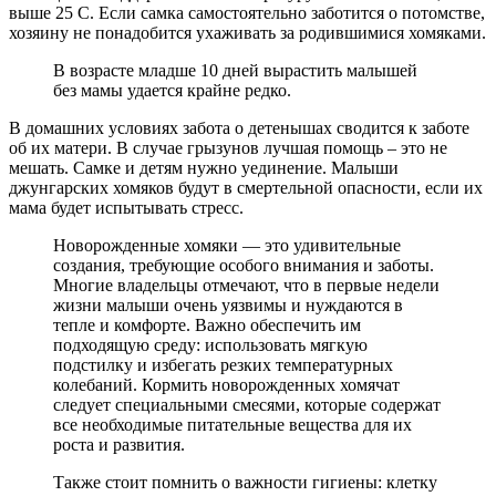
выше 25 С. Если самка самостоятельно заботится о потомстве,
хозяину не понадобится ухаживать за родившимися хомяками.
В возрасте младше 10 дней вырастить малышей
без мамы удается крайне редко.
В домашних условиях забота о детенышах сводится к заботе
об их матери. В случае грызунов лучшая помощь – это не
мешать. Самке и детям нужно уединение. Малыши
джунгарских хомяков будут в смертельной опасности, если их
мама будет испытывать стресс.
Новорожденные хомяки — это удивительные
создания, требующие особого внимания и заботы.
Многие владельцы отмечают, что в первые недели
жизни малыши очень уязвимы и нуждаются в
тепле и комфорте. Важно обеспечить им
подходящую среду: использовать мягкую
подстилку и избегать резких температурных
колебаний. Кормить новорожденных хомячат
следует специальными смесями, которые содержат
все необходимые питательные вещества для их
роста и развития.
Также стоит помнить о важности гигиены: клетку