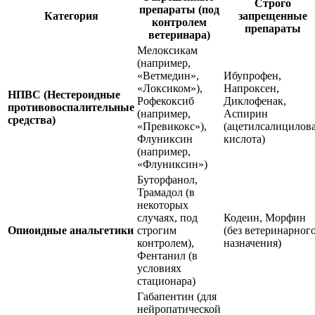
Строго
препараты (под
Категория
запрещенные
контролем
препараты
ветеринара)
Мелоксикам
(например,
«Ветмедин»,
Ибупрофен,
«Локсиком»),
Напроксен,
НПВС (Нестероидные
Рофекоксиб
Диклофенак,
противовоспалительные
(например,
Аспирин
средства)
«Превикокс»),
(ацетилсалицилов
Флуниксин
кислота)
(например,
«Флуниксин»)
Буторфанол,
Трамадол (в
некоторых
случаях, под
Кодеин, Морфин
Опиоидные анальгетики
строгим
(без ветеринарног
контролем),
назначения)
Фентанил (в
условиях
стационара)
Габапентин (для
нейропатической