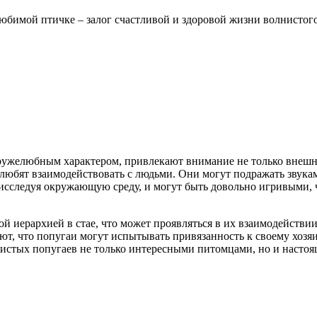
юбимой птичке – залог счастливой и здоровой жизни волнистого
дружелюбным характером, привлекают внимание не только внешн
любят взаимодействовать с людьми. Они могут подражать звукам
сследуя окружающую среду, и могут быть довольно игривыми, чт
 иерархией в стае, что может проявляться в их взаимодействии
ют, что попугаи могут испытывать привязанность к своему хозяи
нистых попугаев не только интересными питомцами, но и насто