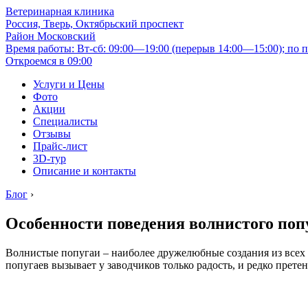
Ветеринарная клиника
Россия, Тверь, Октябрьский проспект
Район Московский
Время работы: Вт-сб: 09:00—19:00 (перерыв 14:00—15:00); по п
Откроемся в 09:00
Услуги и Цены
Фото
Акции
Специалисты
Отзывы
Прайс-лист
3D-тур
Описание и контакты
Блог
›
Особенности поведения волнистого поп
Волнистые попугаи – наиболее дружелюбные создания из всех 
попугаев вызывает у заводчиков только радость, и редко претен