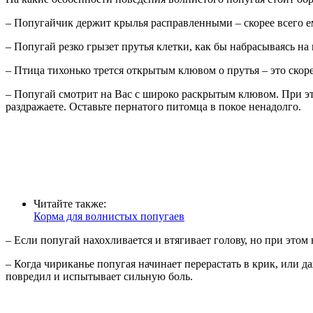
– Попугайчик держит крылья расправленными – скорее всего 
– Попугай резко грызет прутья клетки, как бы набрасываясь на
– Птица тихонько трется открытым клювом о прутья – это скор
– Попугай смотрит на Вас с широко раскрытым клювом. При эт
раздражаете. Оставьте пернатого питомца в покое ненадолго.
Читайте также:
Корма для волнистых попугаев
– Если попугай нахохливается и втягивает голову, но при этом н
– Когда чириканье попугая начинает перерастать в крик, или д
повредил и испытывает сильную боль.