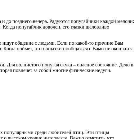
 и до позднего вечера. Радуются попугайчики каждой мелочи:
 Когда попугайчик доволен, его глазки шаловливо
о ищут общение с людьми. Если по какой-то причине Вам
м. Когда поймет, что попытки пообщаться с Вами не окончатся
ки. Для волнистого попугая скука – опасное состояние. Дело в
орая повлечет за собой многие физические недуги.
их популярными среди любителей птиц. Эти птицы
т о высоком уровне интеллекта. Важно отметить, что