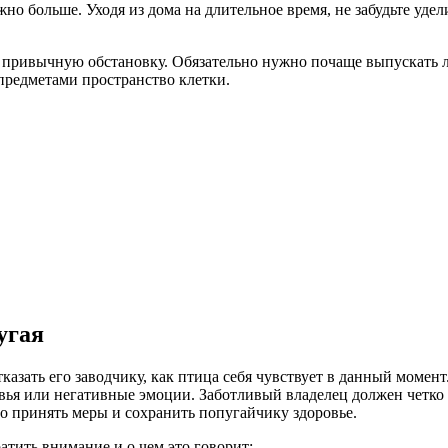
но больше. Уходя из дома на длительное время, не забудьте уде
ь привычную обстановку. Обязательно нужно почаще выпускать 
 предметами пространство клетки.
угая
казать его заводчику, как птица себя чувствует в данный момен
овья или негативные эмоции. Заботливый владелец должен четко
о принять меры и сохранить попугайчику здоровье.
атить внимание и о чем это говорит: