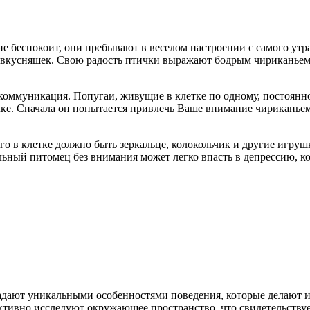
 беспокоит, они пребывают в веселом настроении с самого утра
 вкусняшек. Свою радость птички выражают бодрым чириканьем.
 коммуникация. Попугаи, живущие в клетке по одному, постоянн
лочке. Сначала он попытается привлечь Ваше внимание чириканье
его в клетке должно быть зеркальце, колокольчик и другие игруш
ный питомец без внимания может легко впасть в депрессию, кот
адают уникальными особенностями поведения, которые делают 
тивно исследуют окружающее пространство, что свидетельствуе