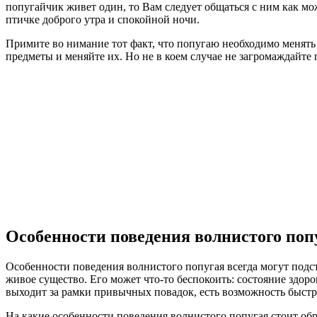
попугайчик живет один, то Вам следует общаться с ним как мож
птичке доброго утра и спокойной ночи.
Примите во нимание тот факт, что попугаю необходимо менят
предметы и меняйте их. Но не в коем случае не загромаждайте
Особенности поведения волнистого поп
Особенности поведения волнистого попугая всегда могут подст
живое существо. Его может что-то беспокоить: состояние здор
выходит за рамки привычных повадок, есть возможность быстр
На какие особенности поведения волнистого попугая стоит обр