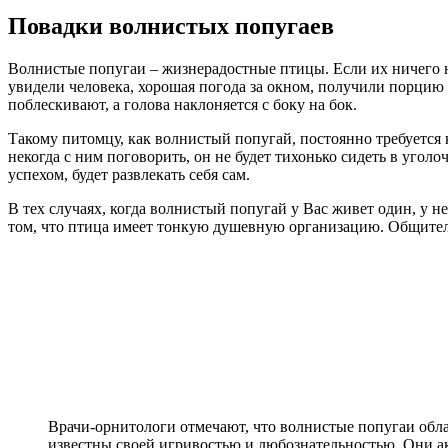
Повадки волнистых попугаев
Волнистые попугаи – жизнерадостные птицы. Если их ничего не
увидели человека, хорошая погода за окном, получили порцию
поблескивают, а голова наклоняется с боку на бок.
Такому питомцу, как волнистый попугай, постоянно требуется
некогда с ним поговорить, он не будет тихонько сидеть в уго
успехом, будет развлекать себя сам.
В тех случаях, когда волнистый попугай у Вас живет один, у н
том, что птица имеет тонкую душевную организацию. Общитель
Врачи-орнитологи отмечают, что волнистые попугаи обл
известны своей игривостью и любознательностью. Они ак