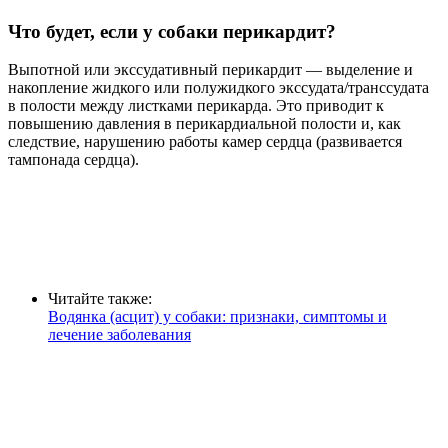
Что будет, если у собаки перикардит?
Выпотной или экссудативный перикардит — выделение и
накопление жидкого или полужидкого экссудата/транссудата
в полости между листками перикарда. Это приводит к
повышению давления в перикардиальной полости и, как
следствие, нарушению работы камер сердца (развивается
тампонада сердца).
Читайте также:
Водянка (асцит) у собаки: признаки, симптомы и
лечение заболевания