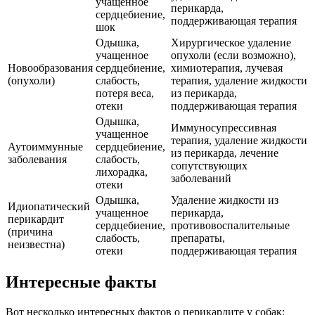
учащенное
перикарда,
сердцебиение,
поддерживающая терапия
шок
Одышка,
Хирургическое удаление
учащенное
опухоли (если возможно),
Новообразования
сердцебиение,
химиотерапия, лучевая
(опухоли)
слабость,
терапия, удаление жидкости
потеря веса,
из перикарда,
отеки
поддерживающая терапия
Одышка,
Иммуносупрессивная
учащенное
терапия, удаление жидкости
Аутоиммунные
сердцебиение,
из перикарда, лечение
заболевания
слабость,
сопутствующих
лихорадка,
заболеваний
отеки
Одышка,
Удаление жидкости из
Идиопатический
учащенное
перикарда,
перикардит
сердцебиение,
противовоспалительные
(причина
слабость,
препараты,
неизвестна)
отеки
поддерживающая терапия
Интересные факты
Вот несколько интересных фактов о перикардите у собак: