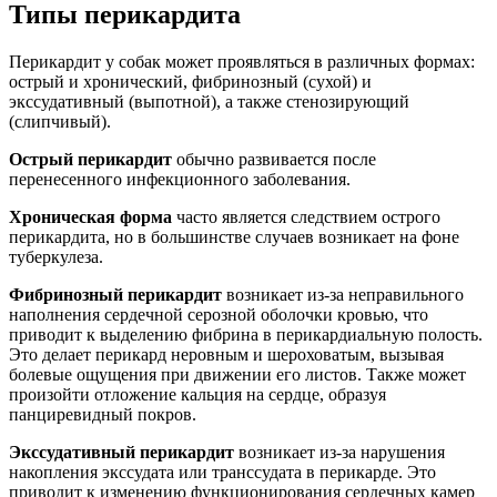
Типы перикардита
Перикардит у собак может проявляться в различных формах:
острый и хронический, фибринозный (сухой) и
экссудативный (выпотной), а также стенозирующий
(слипчивый).
Острый перикардит
обычно развивается после
перенесенного инфекционного заболевания.
Хроническая форма
часто является следствием острого
перикардита, но в большинстве случаев возникает на фоне
туберкулеза.
Фибринозный перикардит
возникает из-за неправильного
наполнения сердечной серозной оболочки кровью, что
приводит к выделению фибрина в перикардиальную полость.
Это делает перикард неровным и шероховатым, вызывая
болевые ощущения при движении его листов. Также может
произойти отложение кальция на сердце, образуя
панциревидный покров.
Экссудативный перикардит
возникает из-за нарушения
накопления экссудата или транссудата в перикарде. Это
приводит к изменению функционирования сердечных камер