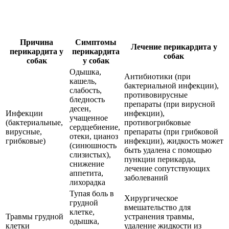
Причина
Симптомы
Лечение перикардита у
перикардита у
перикардита
собак
собак
у собак
Одышка,
Антибиотики (при
кашель,
бактериальной инфекции),
слабость,
противовирусные
бледность
препараты (при вирусной
десен,
Инфекции
инфекции),
учащенное
(бактериальные,
противогрибковые
сердцебиение,
вирусные,
препараты (при грибковой
отеки, цианоз
грибковые)
инфекции), жидкость может
(синюшность
быть удалена с помощью
слизистых),
пункции перикарда,
снижение
лечение сопутствующих
аппетита,
заболеваний
лихорадка
Тупая боль в
Хирургическое
грудной
вмешательство для
клетке,
Травмы грудной
устранения травмы,
одышка,
клетки
удаление жидкости из