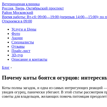
Ветеринарная клиника
Россия, Тверь, Октябрьский проспект
Район Московский
Время работы: Вт-сб: 09:00—19:00 (перерыв 14:00—15:00); по п
Откроемся в 09:00
Услуги и Цены
Фото
Акции
Специалисты
Отзывы
Прайс-лист
3D-тур
Описание и контакты
Блог
›
Почему коты боятся огурцов: интересн
Коты полны загадок, и одна из самых интригующих реакций —
увидев огурец, панически убегают. В этой статье рассмотрим 
советы для владельцев, желающих помочь питомцам преодолеть