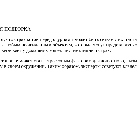
ШАЯ ПОДБОРКА
, что страх котов перед огурцами может быть связан с их инс
 к любым неожиданным объектам, которые могут представлять о
о вызывает у домашних кошек инстинктивный страх.
становке может стать стрессовым фактором для животного, вызы
иям в своем окружении. Таким образом, эксперты советуют владе