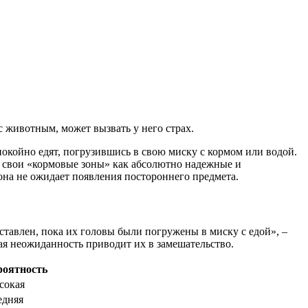
с животным, может вызвать у него страх.
покойно едят, погрузившись в свою миску с кормом или водой.
ют свои «кормовые зоны» как абсолютно надежные и
 она не ожидает появления постороннего предмета.
ставлен, пока их головы были погружены в миску с едой», –
ая неожиданность приводит их в замешательство.
роятность
сокая
едняя