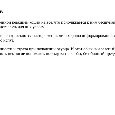
в
ственной реакцией кошек на все, что приближается к ним бесшум
ставлять для них угрозу.
 всегда остаются настороженными и хорошо информированными о
о испуг.
ности и страха при появлении огурца. И этот обычный зеленый
ми, немногие понимают, почему, казалось бы, безобидный пред