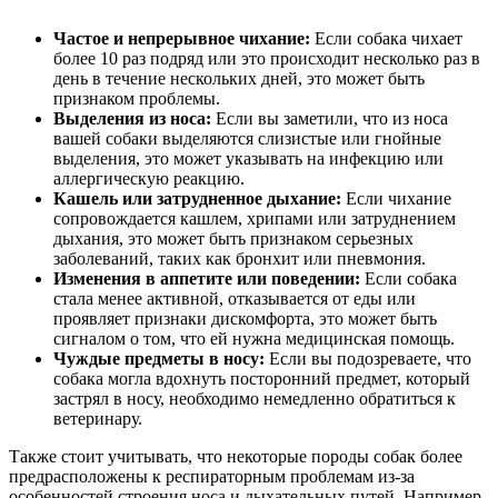
Частое и непрерывное чихание:
Если собака чихает
более 10 раз подряд или это происходит несколько раз в
день в течение нескольких дней, это может быть
признаком проблемы.
Выделения из носа:
Если вы заметили, что из носа
вашей собаки выделяются слизистые или гнойные
выделения, это может указывать на инфекцию или
аллергическую реакцию.
Кашель или затрудненное дыхание:
Если чихание
сопровождается кашлем, хрипами или затруднением
дыхания, это может быть признаком серьезных
заболеваний, таких как бронхит или пневмония.
Изменения в аппетите или поведении:
Если собака
стала менее активной, отказывается от еды или
проявляет признаки дискомфорта, это может быть
сигналом о том, что ей нужна медицинская помощь.
Чуждые предметы в носу:
Если вы подозреваете, что
собака могла вдохнуть посторонний предмет, который
застрял в носу, необходимо немедленно обратиться к
ветеринару.
Также стоит учитывать, что некоторые породы собак более
предрасположены к респираторным проблемам из-за
особенностей строения носа и дыхательных путей. Например,