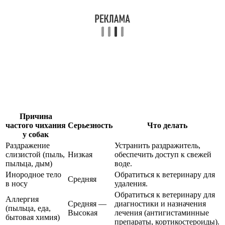
Причина
частого чихания
Серьезность
Что делать
у собак
Раздражение
Устранить раздражитель,
слизистой (пыль,
Низкая
обеспечить доступ к свежей
пыльца, дым)
воде.
Инородное тело
Обратиться к ветеринару для
Средняя
в носу
удаления.
Обратиться к ветеринару для
Аллергия
Средняя —
диагностики и назначения
(пыльца, еда,
Высокая
лечения (антигистаминные
бытовая химия)
препараты, кортикостероиды).