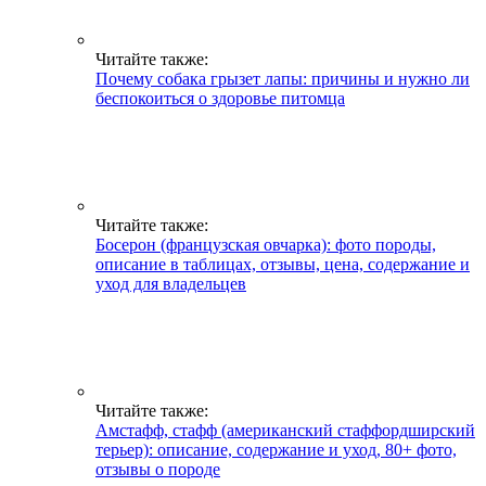
Читайте также:
Почему собака грызет лапы: причины и нужно ли
беспокоиться о здоровье питомца
Читайте также:
Босерон (французская овчарка): фото породы,
описание в таблицах, отзывы, цена, содержание и
уход для владельцев
Читайте также:
Амстафф, стафф (американский стаффордширский
терьер): описание, содержание и уход, 80+ фото,
отзывы о породе