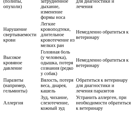
(полипы,
затрудненное
для диагностики и
опухоли)
дыхание,
лечения
изменение
формы носа
Легкие
Нарушение
кровоподтеки,
Немедленно обратиться к
свертываемости
длительное
ветеринару
крови
кровотечение из
мелких ран
Головная боль
Высокое
(у человека),
Немедленно обратиться к
кровяное
одышка, потеря
ветеринару
давление
сознания (редко
у собак)
Паразиты
Вялость, потеря
Обратиться к ветеринару
(например,
веса, диарея,
для диагностики и
гельминты)
кашель
лечения паразитов
Зуд, чихание,
Устранить аллерген, при
Аллергия
слезотечение,
необходимости обратиться
кожный зуд
к ветеринару