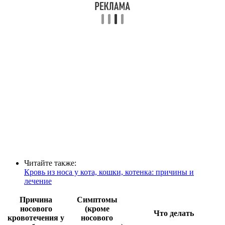
Читайте также:
Кровь из носа у кота, кошки, котенка: причины и
лечение
Причина
Симптомы
носового
(кроме
Что делать
кровотечения у
носового