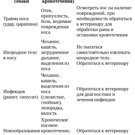
собаки
кровотечения)
Осмотреть нос на наличие
Отек,
повреждений, при
припухлость,
Травма носа
необходимости обратиться
боль, видимые
(удар, царапина)
к ветеринару для
повреждения
обработки раны и
носа
остановки кровотечения
Чихание,
кашель,
Не пытаться
Инородное тело
затрудненное
самостоятельно извлекать
в носу
дыхание,
инородное тело.
выделения из
Обратиться к ветеринару
носа
Чихание,
кашель,
выделения из
Обратиться к ветеринару
Инфекция
носа
для диагностики и
(ринит, синусит)
(слизистые,
лечения инфекции
гнойные),
лихорадка,
вялость
Хроническое
носовое
Новообразования
кровотечение,
Обратиться к ветеринару