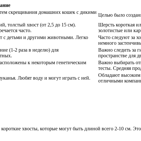
ание
тем скрещивания домашних кошек с дикими
Целью было создани
, толстый хвост (от 2,5 до 15 см).
Шерсть короткая ил
ечается часто.
золотистые или кар
т с детьми и другими животными. Легко
Часто следуют за х
немного застенчив
ие (1-2 раза в неделю) для
Важно следить за г
тных.
пространстве для д
расположены к некоторым генетическим
Важно выбирать от
тесты. Средняя про
Обладают высоким 
канья. Любят воду и могут играть с ней.
отличными компань
короткие хвосты, которые могут быть длиной всего 2-10 см. Э