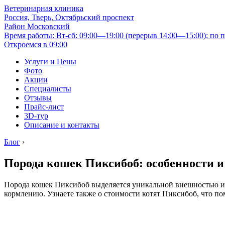
Ветеринарная клиника
Россия, Тверь, Октябрьский проспект
Район Московский
Время работы: Вт-сб: 09:00—19:00 (перерыв 14:00—15:00); по п
Откроемся в 09:00
Услуги и Цены
Фото
Акции
Специалисты
Отзывы
Прайс-лист
3D-тур
Описание и контакты
Блог
›
Порода кошек Пиксибоб: особенности и
Порода кошек Пиксибоб выделяется уникальной внешностью и 
кормлению. Узнаете также о стоимости котят Пиксибоб, что п