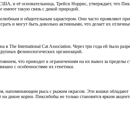
в США, и её основательница, Трейси Норрис, утверждает, что П
ые имеют такую связь с дикой природой.
елюбным и общительным характером. Они часто проявляют привя
играть и могут быть довольно активными, что делает их отличны
в The International Cat Association. Через три года ей было ра
крупных фелинологических организаций.
нием, что приводит к ограничениям на их вывоз за пределы стр
вязано с особенностями их генетики.
м, напоминающим рысь с рыжим окрасом. Эти кошки обладают 
ет на дикие корни. Пиксибобы не только становятся ярким акцен