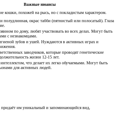
Важные нюансы
е кошки, похожей на рысь, но с покладистым характером.
и полудлинная, окрас табби (пятнистый или полосатый). Глаза
ие.
озяином по дому, любят участвовать во всех делах. Могут быть
ыми с незнакомцами.
игиеной зубов и ушей. Нуждаются в активных играх и
вижения.
ветственных заводчиков, которые проводят генетические
должительность жизни 12-15 лет.
интеллектом, что делает их легко обучаемыми. Могут быть
онами для активных людей.
то придаёт им уникальный и запоминающийся вид,