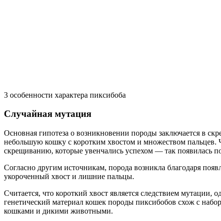
3 особенности характера пиксибоба
Случайная мутация
Основная гипотеза о возникновении породы заключается в скр
небольшую кошку с коротким хвостом и множеством пальцев. Ч
скрещиванию, которые увенчались успехом — так появилась по
Согласно другим источникам, порода возникла благодаря поя
укороченный хвост и лишние пальцы.
Считается, что короткий хвост является следствием мутации, 
генетический материал кошек породы пиксибобов схож с набо
кошками и дикими животными.