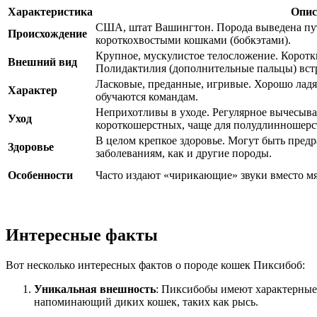
Характеристика
Опис
США, штат Вашингтон. Порода выведена пу
Происхождение
короткохвостыми кошками (бобкэтами).
Крупное, мускулистое телосложение. Короткий
Внешний вид
Полидактилия (дополнительные пальцы) встр
Ласковые, преданные, игривые. Хорошо ладя
Характер
обучаются командам.
Неприхотливы в уходе. Регулярное вычесыван
Уход
короткошерстных, чаще для полудлинношерс
В целом крепкое здоровье. Могут быть пред
Здоровье
заболеваниям, как и другие породы.
Особенности
Часто издают «чирикающие» звуки вместо мяу
Интересные факты
Вот несколько интересных фактов о породе кошек Пиксибоб:
Уникальная внешность
: Пиксибобы имеют характерные 
напоминающий диких кошек, таких как рысь.