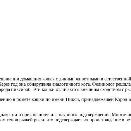
ещивании домашних кошек с дикими животными в естественной с
ерез год она обнаружила аналогичного кота. Фелинолог решила
рода пиксибоб. Эти кошки отличаются внешним сходством с рыс
влению в помете кошки по имени Пикси, принадлежащей Кэрол Б
однако эта теория не получила научного подтверждения. Многочи
ром генов рыжей рыси, что подтверждает их происхождение в р