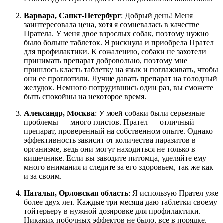
Варвара, Санкт-Петербург
: Добрый день! Меня
заинтересовала цена, хотя я сомневалась в качестве
Пратела. У меня двое взрослых собак, поэтому нужно
было больше таблеток. Я рискнула и приобрела Прател
для профилактики. К сожалению, собаки не захотели
принимать препарат добровольно, поэтому мне
пришлось класть таблетку на язык и поглаживать, чтобы
они ее проглотили. Лучше давать препарат на голодный
желудок. Немного потрудившись один раз, вы сможете
быть спокойны на некоторое время.
Александр, Москва
: У моей собаки были серьезные
проблемы — много глистов. Прател — отличный
препарат, проверенный на собственном опыте. Однако
эффективность зависит от количества паразитов в
организме, ведь они могут находиться не только в
кишечнике. Если вы заводите питомца, уделяйте ему
много внимания и следите за его здоровьем, так же как
и за своим.
Наталья, Орловская область
: Я использую Прател уже
более двух лет. Каждые три месяца даю таблетки своему
тойтерьеру в нужной дозировке для профилактики.
Никаких побочных эффектов не было, все в порядке.