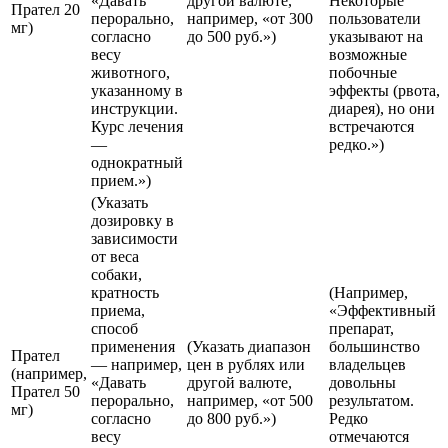
«Давать
другой валюте,
Некоторые
Прател 20
перорально,
например, «от 300
пользователи
мг)
согласно
до 500 руб.»)
указывают на
весу
возможные
животного,
побочные
указанному в
эффекты (рвота,
инструкции.
диарея), но они
Курс лечения
встречаются
—
редко.»)
однократный
прием.»)
(Указать
дозировку в
зависимости
от веса
собаки,
кратность
(Например,
приема,
«Эффективный
способ
препарат,
применения
(Указать диапазон
большинство
Прател
— например,
цен в рублях или
владельцев
(например,
«Давать
другой валюте,
довольны
Прател 50
перорально,
например, «от 500
результатом.
мг)
согласно
до 800 руб.»)
Редко
весу
отмечаются