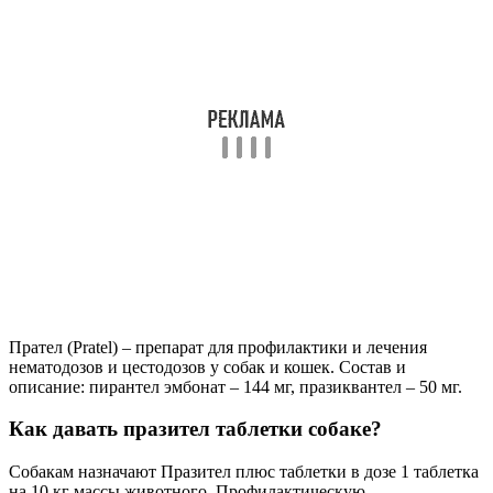
Прател (Pratel) – препарат для профилактики и лечения
нематодозов и цестодозов у собак и кошек. Состав и
описание: пирантел эмбонат – 144 мг, празиквантел – 50 мг.
Как давать празител таблетки собаке?
Собакам назначают Празител плюс таблетки в дозе 1 таблетка
на 10 кг массы животного. Профилактическую