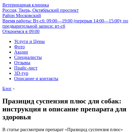
Ветеринарная клиника
Россия, Тверь, Октябрьский проспект
Район Московский
Время работы: Вт-сб: 09:00—19:00 (перерыв 14:00—15:00); по
предварительной записи: вт-сб
Откроемся в 09:00
Услуги и Цены
Фото
Акции
Специалисты
Отзывы
Прайс-лист
3D-тур
Описание и контакты
Блог
›
Празицид суспензия плюс для собак:
инструкция и описание препарата для
здоровья
В статье рассмотрим препарат «Празицид суспензия плюс»