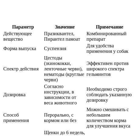
Параметр
Значение
Примечание
Действующее
Празиквантел,
Комбинированный
вещество
Пирантел памоат
препарат
Для удобства
Форма выпуска
Суспензия
применения у собак
Цестоды
(эхинококки,
Эффективен против
Спектр действия
ленточные черви),
широкого спектра
нематоды (круглые
гельминтов
черви)
Согласно
Необходимо строго
инструкции, в
Дозировка
соблюдать указанную
зависимости от
дозировку
веса животного
Можно смешивать с
Способ
Перорально, с
небольшим
применения
кормом или без
количеством корма
для улучшения вкуса
Щенки до 6 недель,