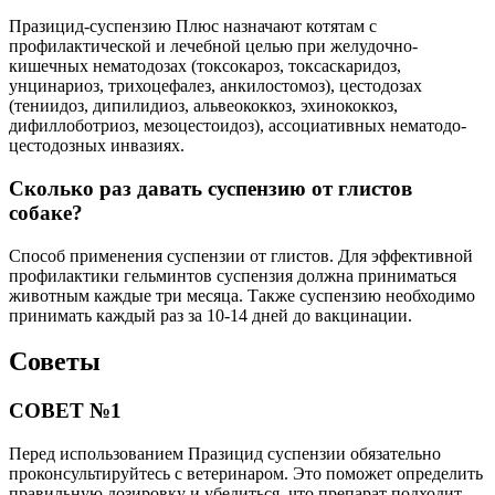
Празицид-суспензию Плюс назначают котятам с
профилактической и лечебной целью при желудочно-
кишечных нематодозах (токсокароз, токсаскаридоз,
унцинариоз, трихоцефалез, анкилостомоз), цестодозах
(тениидоз, дипилидиоз, альвеококкоз, эхинококкоз,
дифиллоботриоз, мезоцестоидоз), ассоциативных нематодо-
цестодозных инвазиях.
Сколько раз давать суспензию от глистов
собаке?
Способ применения суспензии от глистов. Для эффективной
профилактики гельминтов суспензия должна приниматься
животным каждые три месяца. Также суспензию необходимо
принимать каждый раз за 10-14 дней до вакцинации.
Советы
СОВЕТ №1
Перед использованием Празицид суспензии обязательно
проконсультируйтесь с ветеринаром. Это поможет определить
правильную дозировку и убедиться, что препарат подходит