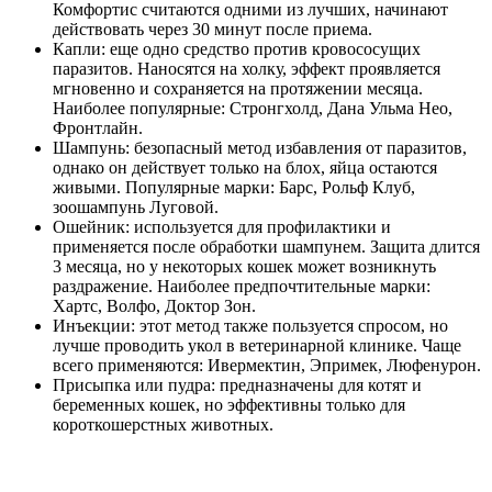
Комфортис считаются одними из лучших, начинают
действовать через 30 минут после приема.
Капли: еще одно средство против кровососущих
паразитов. Наносятся на холку, эффект проявляется
мгновенно и сохраняется на протяжении месяца.
Наиболее популярные: Стронгхолд, Дана Ульма Нео,
Фронтлайн.
Шампунь: безопасный метод избавления от паразитов,
однако он действует только на блох, яйца остаются
живыми. Популярные марки: Барс, Рольф Клуб,
зоошампунь Луговой.
Ошейник: используется для профилактики и
применяется после обработки шампунем. Защита длится
3 месяца, но у некоторых кошек может возникнуть
раздражение. Наиболее предпочтительные марки:
Хартс, Волфо, Доктор Зон.
Инъекции: этот метод также пользуется спросом, но
лучше проводить укол в ветеринарной клинике. Чаще
всего применяются: Ивермектин, Эпримек, Люфенурон.
Присыпка или пудра: предназначены для котят и
беременных кошек, но эффективны только для
короткошерстных животных.