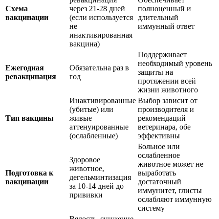
Схема
через 21-28 дней
полноценный и
вакцинации
(если используется
длительный
не
иммунный ответ
инактивированная
вакцина)
Поддерживает
необходимый уровень
Ежегодная
Обязательна раз в
защиты на
ревакцинация
год
протяжении всей
жизни животного
Инактивированные
Выбор зависит от
(убитые) или
производителя и
Тип вакцины
живые
рекомендаций
аттенуированные
ветеринара, обе
(ослабленные)
эффективны
Больное или
ослабленное
Здоровое
животное может не
животное,
Подготовка к
выработать
дегельминтизация
вакцинации
достаточный
за 10-14 дней до
иммунитет, глисты
прививки
ослабляют иммунную
систему
Вялость, снижение