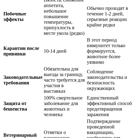
аппетита,
Обычно проходят в
небольшое
Побочные
течение 1-2 дней,
повышение
эффекты
серьезные реакции
температуры,
крайне редки
припухлость в
месте укола (редко)
В этот период
иммунитет только
Карантин после
10-14 дней
формируется,
прививки
животное более
уязвимо
Обязательна для
Соблюдение
выезда за границу,
Законодательные
законодательства и
часто требуется для
требования
безопасность
участия в
окружающих
выставках
100% смертельное
Единственный
Защита от
заболевание для
эффективный способ
бешенства
животных и
предотвращения
человека
заражения
Подтверждение
проведенной
Отметки о
вакцинации,
Ветеринарный
вакцинации
необходимо для