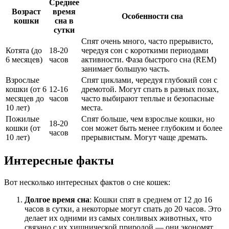
Среднее
Возраст
время
Особенности сна
кошки
сна в
сутки
Спят очень много, часто прерывисто,
Котята (до
18-20
чередуя сон с короткими периодами
6 месяцев)
часов
активности. Фаза быстрого сна (REM)
занимает большую часть.
Взрослые
Спят циклами, чередуя глубокий сон с
кошки (от 6
12-16
дремотой. Могут спать в разных позах,
месяцев до
часов
часто выбирают теплые и безопасные
10 лет)
места.
Пожилые
Спят больше, чем взрослые кошки, но
18-20
кошки (от
сон может быть менее глубоким и более
часов
10 лет)
прерывистым. Могут чаще дремать.
Интересные факты
Вот несколько интересных фактов о сне кошек:
Долгое время сна
: Кошки спят в среднем от 12 до 16
часов в сутки, а некоторые могут спать до 20 часов. Это
делает их одними из самых сонливых животных, что
связано с их хищнической природой — они экономят