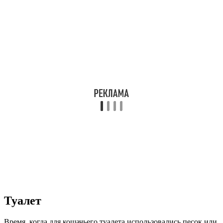
Туалет
Время, когда для кошачьего туалета использовались песок или