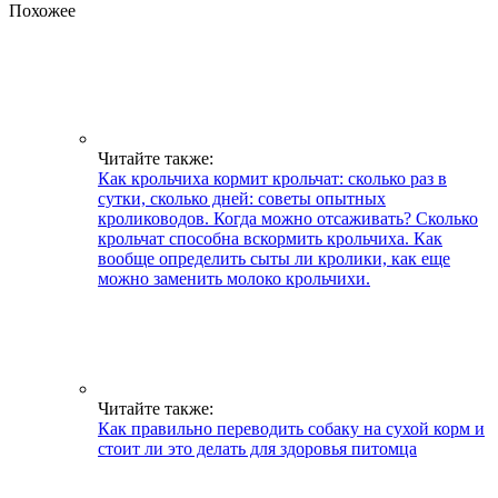
Похожее
Читайте также:
Как крольчиха кормит крольчат: сколько раз в
сутки, сколько дней: советы опытных
кролиководов. Когда можно отсаживать? Сколько
крольчат способна вскормить крольчиха. Как
вообще определить сыты ли кролики, как еще
можно заменить молоко крольчихи.
Читайте также:
Как правильно переводить собаку на сухой корм и
стоит ли это делать для здоровья питомца