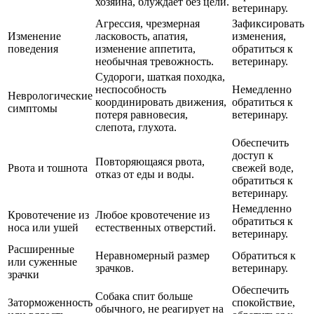
хозяина, блуждает без цели.
ветеринару.
Агрессия, чрезмерная
Зафиксировать
Изменение
ласковость, апатия,
изменения,
поведения
изменение аппетита,
обратиться к
необычная тревожность.
ветеринару.
Судороги, шаткая походка,
неспособность
Немедленно
Неврологические
координировать движения,
обратиться к
симптомы
потеря равновесия,
ветеринару.
слепота, глухота.
Обеспечить
доступ к
Повторяющаяся рвота,
Рвота и тошнота
свежей воде,
отказ от еды и воды.
обратиться к
ветеринару.
Немедленно
Кровотечение из
Любое кровотечение из
обратиться к
носа или ушей
естественных отверстий.
ветеринару.
Расширенные
Неравномерный размер
Обратиться к
или суженные
зрачков.
ветеринару.
зрачки
Обеспечить
Собака спит больше
Заторможенность
спокойствие,
обычного, не реагирует на