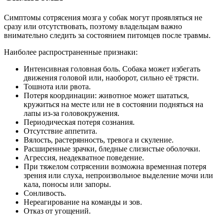
Симптомы сотрясения мозга у собак могут проявляться не
сразу или отсутствовать, поэтому владельцам важно
внимательно следить за состоянием питомцев после травмы.
Наиболее распространенные признаки:
Интенсивная головная боль. Собака может избегать
движения головой или, наоборот, сильно её трясти.
Тошнота или рвота.
Потеря координации: животное может шататься,
кружиться на месте или не в состоянии подняться на
лапы из-за головокружения.
Периодическая потеря сознания.
Отсутствие аппетита.
Вялость, растерянность, тревога и скуление.
Расширенные зрачки, бледные слизистые оболочки.
Агрессия, неадекватное поведение.
При тяжелом сотрясении возможна временная потеря
зрения или слуха, непроизвольное выделение мочи или
кала, поносы или запоры.
Сонливость.
Нереагирование на команды и зов.
Отказ от угощений.