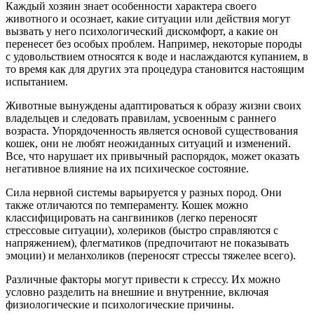
Каждый хозяин знает особенности характера своего
животного и осознает, какие ситуации или действия могут
вызвать у него психологический дискомфорт, а какие он
перенесет без особых проблем. Например, некоторые породы
с удовольствием относятся к воде и наслаждаются купанием, в
то время как для других эта процедура становится настоящим
испытанием.
Животные вынуждены адаптироваться к образу жизни своих
владельцев и следовать правилам, усвоенным с раннего
возраста. Упорядоченность является основой существования
кошек, они не любят неожиданных ситуаций и изменений.
Все, что нарушает их привычный распорядок, может оказать
негативное влияние на их психическое состояние.
Сила нервной системы варьируется у разных пород. Они
также отличаются по темпераменту. Кошек можно
классифицировать на сангвиников (легко переносят
стрессовые ситуации), холериков (быстро справляются с
напряжением), флегматиков (предпочитают не показывать
эмоции) и меланхоликов (переносят стрессы тяжелее всего).
Различные факторы могут привести к стрессу. Их можно
условно разделить на внешние и внутренние, включая
физиологические и психологические причины.