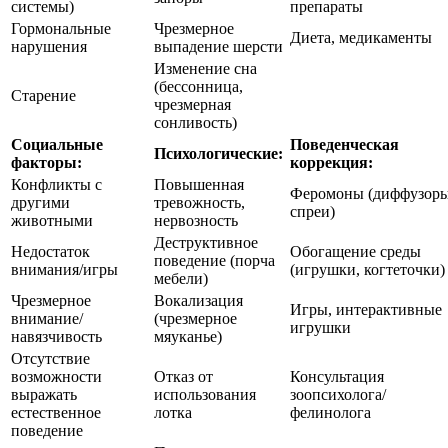
системы)
препараты
Гормональные
Чрезмерное
Диета, медикаменты
нарушения
выпадение шерсти
Изменение сна
(бессонница,
Старение
чрезмерная
сонливость)
Социальные
Поведенческая
Психологические:
факторы:
коррекция:
Конфликты с
Повышенная
Феромоны (диффузоры
другими
тревожность,
спреи)
животными
нервозность
Деструктивное
Недостаток
Обогащение среды
поведение (порча
внимания/игры
(игрушки, когтеточки)
мебели)
Чрезмерное
Вокализация
Игры, интерактивные
внимание/
(чрезмерное
игрушки
навязчивость
мяуканье)
Отсутствие
возможности
Отказ от
Консультация
выражать
использования
зоопсихолога/
естественное
лотка
фелинолога
поведение