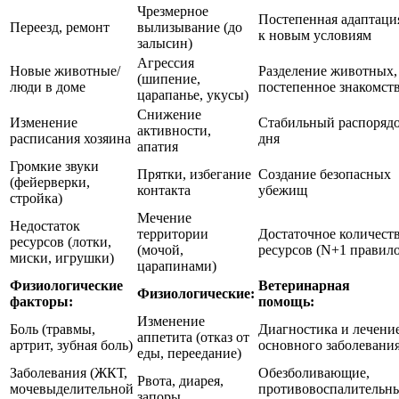
Чрезмерное
Постепенная адаптаци
Переезд, ремонт
вылизывание (до
к новым условиям
залысин)
Агрессия
Новые животные/
Разделение животных,
(шипение,
люди в доме
постепенное знакомст
царапанье, укусы)
Снижение
Изменение
Стабильный распоряд
активности,
расписания хозяина
дня
апатия
Громкие звуки
Прятки, избегание
Создание безопасных
(фейерверки,
контакта
убежищ
стройка)
Мечение
Недостаток
территории
Достаточное количест
ресурсов (лотки,
(мочой,
ресурсов (N+1 правило
миски, игрушки)
царапинами)
Физиологические
Ветеринарная
Физиологические:
факторы:
помощь:
Изменение
Боль (травмы,
Диагностика и лечени
аппетита (отказ от
артрит, зубная боль)
основного заболевани
еды, переедание)
Заболевания (ЖКТ,
Обезболивающие,
Рвота, диарея,
мочевыделительной
противовоспалительн
запоры