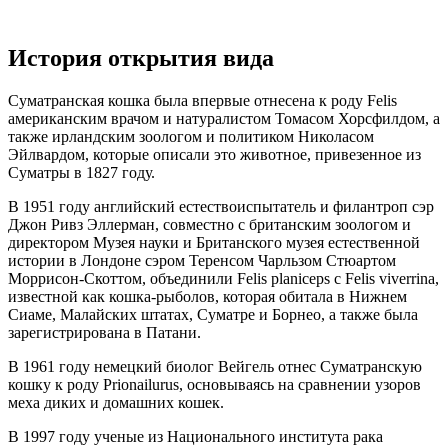
История открытия вида
Суматранская кошка была впервые отнесена к роду Felis
американским врачом и натуралистом Томасом Хорсфилдом, а
также ирландским зоологом и политиком Николасом
Эйлвардом, которые описали это животное, привезенное из
Суматры в 1827 году.
В 1951 году английский естествоиспытатель и филантроп сэр
Джон Ривз Эллерман, совместно с британским зоологом и
директором Музея науки и Британского музея естественной
истории в Лондоне сэром Теренсом Чарльзом Стюартом
Моррисон-Скоттом, объединили Felis planiceps с Felis viverrina,
известной как кошка-рыболов, которая обитала в Нижнем
Сиаме, Малайских штатах, Суматре и Борнео, а также была
зарегистрирована в Патани.
В 1961 году немецкий биолог Вейгель отнес Суматранскую
кошку к роду Prionailurus, основываясь на сравнении узоров
меха диких и домашних кошек.
В 1997 году ученые из Национального института рака