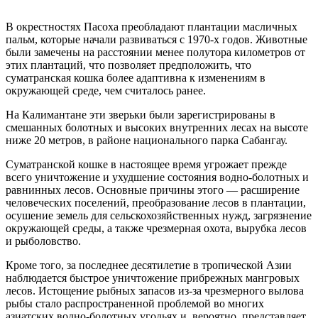
В окрестностях Пасоха преобладают плантации масличных
пальм, которые начали развиваться с 1970-х годов. Животные
были замечены на расстоянии менее полутора километров от
этих плантаций, что позволяет предположить, что
суматранская кошка более адаптивна к изменениям в
окружающей среде, чем считалось ранее.
На Калимантане эти зверьки были зарегистрированы в
смешанных болотных и высоких внутренних лесах на высоте
ниже 20 метров, в районе национального парка Сабангау.
Суматранской кошке в настоящее время угрожает прежде
всего уничтожение и ухудшение состояния водно-болотных и
равнинных лесов. Основные причины этого — расширение
человеческих поселений, преобразование лесов в плантации,
осушение земель для сельскохозяйственных нужд, загрязнение
окружающей среды, а также чрезмерная охота, вырубка лесов
и рыболовство.
Кроме того, за последнее десятилетие в тропической Азии
наблюдается быстрое уничтожение прибрежных мангровых
лесов. Истощение рыбных запасов из-за чрезмерного вылова
рыбы стало распространенной проблемой во многих
азиатских водно-болотных угодьях и, вероятно, представляет