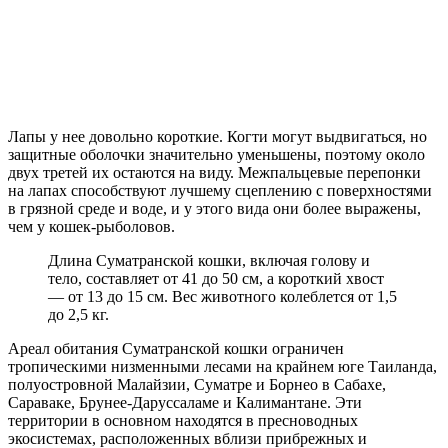
Лапы у нее довольно короткие. Когти могут выдвигаться, но
защитные оболочки значительно уменьшены, поэтому около
двух третей их остаются на виду. Межпальцевые перепонки
на лапах способствуют лучшему сцеплению с поверхностями
в грязной среде и воде, и у этого вида они более выражены,
чем у кошек-рыболовов.
Длина Суматранской кошки, включая голову и
тело, составляет от 41 до 50 см, а короткий хвост
— от 13 до 15 см. Вес животного колеблется от 1,5
до 2,5 кг.
Ареал обитания Суматранской кошки ограничен
тропическими низменными лесами на крайнем юге Таиланда,
полуостровной Малайзии, Суматре и Борнео в Сабахе,
Сараваке, Брунее-Даруссаламе и Калимантане. Эти
территории в основном находятся в пресноводных
экосистемах, расположенных вблизи прибрежных и