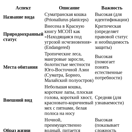
Аспект
Описание
Важность
Суматранская кошка
Высокая (для
Название вида
(Prionailurus planiceps)
идентификации)
Внесена в Красную
Критическая
книгу МСОП как
(определяет
Природоохранный
«Находящаяся под
правовой статус
статус
угрозой исчезновения»
и необходимость
(Endangered)
защиты)
Тропические леса,
Высокая
мангровые заросли,
(помогает
болотистые местности
Места обитания
понять
Юго-Восточной Азии
естественные
(Суматра, Борнео,
потребности)
Малайский полуостров)
Небольшая кошка,
короткие лапы, плоская
голова, короткий хвост,
Средняя (для
Внешний вид
красновато-коричневый
узнаваемости)
мех с пятнами, белая
полоса на носу
Ночной,
Высокая
преимущественно
(показывает
Образ жизни
водный, питается
сложность