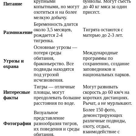
крупными
буйволы. Могут съесть
Питание
копытными, но могут
до 40 кг мяса за один
охотиться и на более
присест.
мелкую добычу.
Беременность длится
около 3,5 месяцев,
Тигрята остаются с
Размножение
рождается 2-4
матерью до 2-3 лет.
тигренка.
Основные угрозы —
потеря среды
Международные
обитания,
программы по
Угрозы и
браконьерство. Все
сохранению, создание
охрана
подвиды находятся
заповедников и
под угрозой
национальных парков.
исчезновения.
Тигры — отличные
Могут развивать
Интересные
пловцы, могут
скорость до 60 км/ч на
факты
преодолевать большие
коротких дистанциях.
расстояния по воде.
Рычат, а не мурлыкают.
Более 150 фото,
Визуальное
демонстрирующих
представление
различные подвиды,
Фотографии
разнообразия тигров,
охоту, отдых,
их поведения и среды
взаимодействие с
обитания.