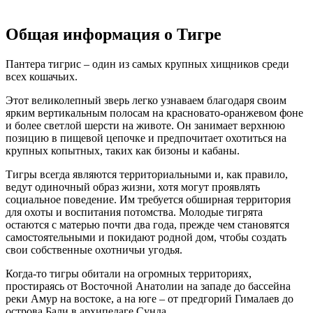
Общая информация о Тигре
Пантера тигрис – один из самых крупных хищников среди
всех кошачьих.
Этот великолепный зверь легко узнаваем благодаря своим
ярким вертикальным полосам на красновато-оранжевом фоне
и более светлой шерсти на животе. Он занимает верхнюю
позицию в пищевой цепочке и предпочитает охотиться на
крупных копытных, таких как бизоны и кабаны.
Тигры всегда являются территориальными и, как правило,
ведут одиночный образ жизни, хотя могут проявлять
социальное поведение. Им требуется обширная территория
для охоты и воспитания потомства. Молодые тигрята
остаются с матерью почти два года, прежде чем становятся
самостоятельными и покидают родной дом, чтобы создать
свои собственные охотничьи угодья.
Когда-то тигры обитали на огромных территориях,
простираясь от Восточной Анатолии на западе до бассейна
реки Амур на востоке, а на юге – от предгорий Гималаев до
острова Бали в архипелаге Сунда.