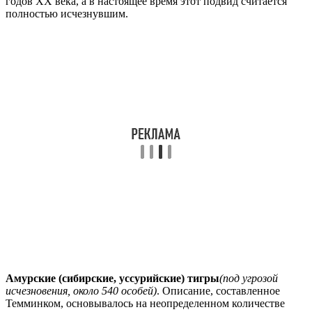
годов XX века, а в настоящее время этот подвид считается
полностью исчезнувшим.
Амурские (сибирские, уссурийские) тигры
(под угрозой
исчезновения, около 540 особей)
. Описание, составленное
Темминком, основывалось на неопределенном количестве