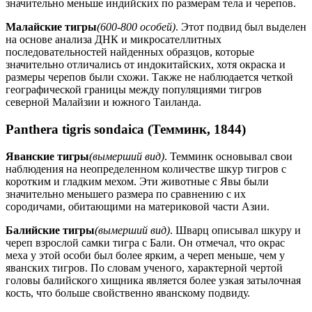
значительно меньше индийских по размерам тела и черепов.
Малайские тигры
(600-800 особей)
. Этот подвид был выделен
на основе анализа ДНК и микросателлитных
последовательностей найденных образцов, которые
значительно отличались от индокитайских, хотя окраска и
размеры черепов были схожи. Также не наблюдается четкой
географической границы между популяциями тигров
северной Малайзии и южного Таиланда.
Panthera tigris sondaica (Темминк, 1844)
Яванские тигры
(вымерший вид)
. Темминк основывал свои
наблюдения на неопределенном количестве шкур тигров с
коротким и гладким мехом. Эти животные с Явы были
значительно меньшего размера по сравнению с их
сородичами, обитающими на материковой части Азии.
Балийские тигры
(вымерший вид)
. Шварц описывал шкуру и
череп взрослой самки тигра с Бали. Он отмечал, что окрас
меха у этой особи был более ярким, а череп меньше, чем у
яванских тигров. По словам ученого, характерной чертой
головы балийского хищника является более узкая затылочная
кость, что больше свойственно яванскому подвиду.