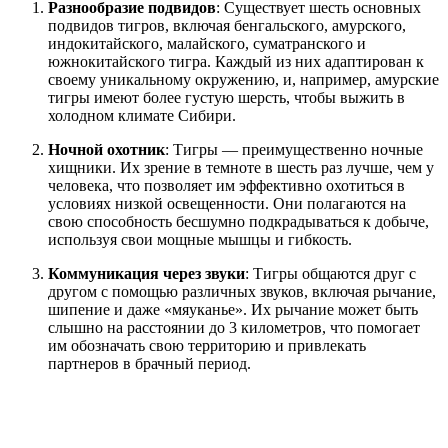
Разнообразие подвидов
: Существует шесть основных
подвидов тигров, включая бенгальского, амурского,
индокитайского, малайского, суматранского и
южнокитайского тигра. Каждый из них адаптирован к
своему уникальному окружению, и, например, амурские
тигры имеют более густую шерсть, чтобы выжить в
холодном климате Сибири.
Ночной охотник
: Тигры — преимущественно ночные
хищники. Их зрение в темноте в шесть раз лучше, чем у
человека, что позволяет им эффективно охотиться в
условиях низкой освещенности. Они полагаются на
свою способность бесшумно подкрадываться к добыче,
используя свои мощные мышцы и гибкость.
Коммуникация через звуки
: Тигры общаются друг с
другом с помощью различных звуков, включая рычание,
шипение и даже «мяуканье». Их рычание может быть
слышно на расстоянии до 3 километров, что помогает
им обозначать свою территорию и привлекать
партнеров в брачный период.