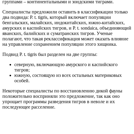
группами – континентальными и зондскими тиграми.
Специалисты предложили оставить в классификации только
два подвида: P. t. tigris, который включает популяции
бенгальских, малайских, индокитайских, южно-китайских,
амурских и каспийских тигров, и P. t. sondaica, объединяющий
яванских, балийских и суматранских тигров. Ученые
полагают, что такая реклассификация может оказать влияние
на управление сохранением популяции этого хищника.
Подвид P. t. tigris был разделен на две группы:
северную, включающую амурского и каспийского
тигров;
южную, состоящую из всех остальных материковых
особей.
Некоторые специалисты по восстановлению дикой фауны
положительно восприняли это предложение, так как оно
упрощает программы разведения тигров в неволе и их
последующее расселение.