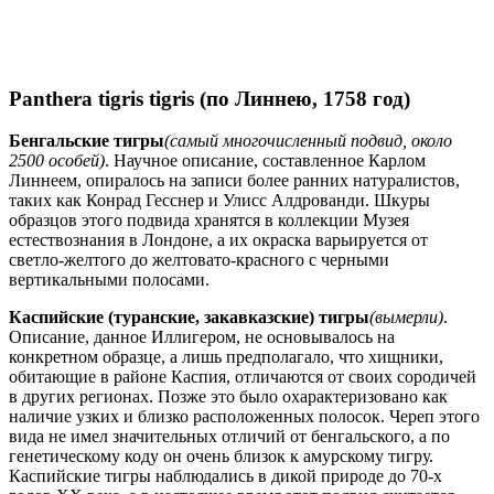
Panthera tigris tigris (по Линнею, 1758 год)
Бенгальские тигры
(самый многочисленный подвид, около
2500 особей)
. Научное описание, составленное Карлом
Линнеем, опиралось на записи более ранних натуралистов,
таких как Конрад Гесснер и Улисс Алдрованди. Шкуры
образцов этого подвида хранятся в коллекции Музея
естествознания в Лондоне, а их окраска варьируется от
светло-желтого до желтовато-красного с черными
вертикальными полосами.
Каспийские (туранские, закавказские) тигры
(вымерли)
.
Описание, данное Иллигером, не основывалось на
конкретном образце, а лишь предполагало, что хищники,
обитающие в районе Каспия, отличаются от своих сородичей
в других регионах. Позже это было охарактеризовано как
наличие узких и близко расположенных полосок. Череп этого
вида не имел значительных отличий от бенгальского, а по
генетическому коду он очень близок к амурскому тигру.
Каспийские тигры наблюдались в дикой природе до 70-х