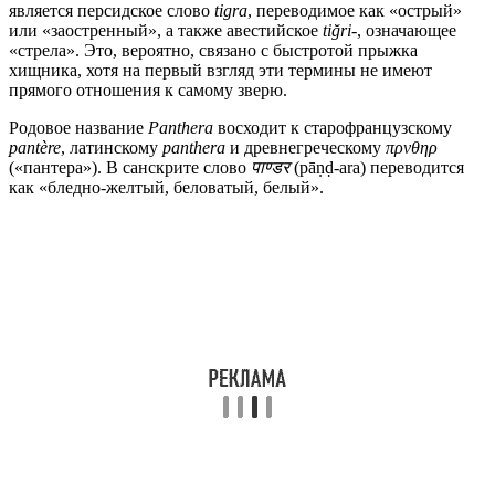
является персидское слово
tigra
, переводимое как «острый»
или «заостренный», а также авестийское
tiğri-
, означающее
«стрела». Это, вероятно, связано с быстротой прыжка
хищника, хотя на первый взгляд эти термины не имеют
прямого отношения к самому зверю.
Родовое название
Panthera
восходит к старофранцузскому
pantère
, латинскому
panthera
и древнегреческому
πρνθηρ
(«пантера»). В санскрите слово
पाण्डर
(pāṇḍ-ara) переводится
как «бледно-желтый, беловатый, белый».