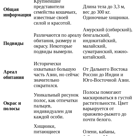
Крупнейшие
представители
Длина тела до 3,3 м,
Общая
семейства кошачьих,
вес до 300 кг.
информация
известные своей
Одиночные хищники.
силой и красотой.
Амурский (сибирский),
Различаются по ареалу
бенгальский,
обитания, размеру и
индокитайский,
Подвиды
окрасу. Некоторые
малайский,
подвиды вымерли.
суматранский, южно-
китайский.
Исторически
охватывал большую
От Дальнего Востока
Ареал
часть Азии, но сейчас
России до Индии и
обитания
значительно
Юго-Восточной Азии.
сократился.
Полосы помогают
Уникальный рисунок
маскироваться в густой
полос, как отпечатки
Окрас и
растительности. Цвет
пальцев,
полосы
варьируется от
индивидуален для
оранжево-рыжего до
каждой особи.
почти белого.
Хищники,
питающиеся
Олени, кабаны,