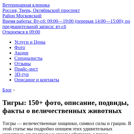
Ветеринарная клиника
Россия, Тверь, Октябрьский проспект
Район Московский
Время работы: Вт-сб: 09:00—19:00 (перерыв 14:00—15:00); по
предварительной записи: вт-сб
Откроемся в 09:00
Услуги и Цены
Фото
Акции
Специалисты
Отзывы
Прайс-лист
3D-тур
Описание и контакты
Блог
›
Тигры: 150+ фото, описание, подвиды,
факты о величественных животных
Тигры — величественные хищники, символ силы и грации. В
этой статье мы подробно опишем этих удивительных