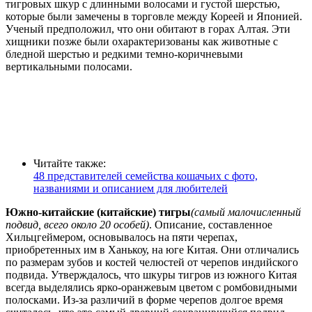
тигровых шкур с длинными волосами и густой шерстью,
которые были замечены в торговле между Кореей и Японией.
Ученый предположил, что они обитают в горах Алтая. Эти
хищники позже были охарактеризованы как животные с
бледной шерстью и редкими темно-коричневыми
вертикальными полосами.
Читайте также:
48 представителей семейства кошачьих с фото,
названиями и описанием для любителей
Южно-китайские (китайские) тигры
(самый малочисленный
подвид, всего около 20 особей)
. Описание, составленное
Хильцгеймером, основывалось на пяти черепах,
приобретенных им в Ханькоу, на юге Китая. Они отличались
по размерам зубов и костей челюстей от черепов индийского
подвида. Утверждалось, что шкуры тигров из южного Китая
всегда выделялись ярко-оранжевым цветом с ромбовидными
полосками. Из-за различий в форме черепов долгое время