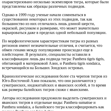
охарактеризовано несколько экземпляров тигра, которые были
представлены как образцы различных подвидов.
Однако в 1999 году ученые начали сомневаться в
существовании некоторых из этих подвидов, так как
большинство из них отличались лишь длиной шерсти,
окраской, рисунком и размерами, что может значительно
варьироваться даже в пределах одной небольшой популяции.
По морфологическим характеристикам тигры из разных
регионов имеют незначительные отличия, и считается, что
обмен генами между популяциями происходил еще в
плейстоцене. В результате, специалисты оставили в
классификации лишь два подвида тигра: Panthera tigris tigris,
обитающий в материковой Азии, и Panthera tigris sondaica,
встречающийся на Больших Зондских островах.
Краниологические исследования более ста черепов тигров из
Юго-Восточной Азии показали, что они различаются у
суматранских, индокитайских и яванских особей, в то время
как размеры балийских тигров схожи с яванскими.
Авторы исследования предложили выделить суматранских и
яванских тигров в отдельные виды: Panthera sumatrae и
Panthera sondaica, а балийского тигра классифицировать как