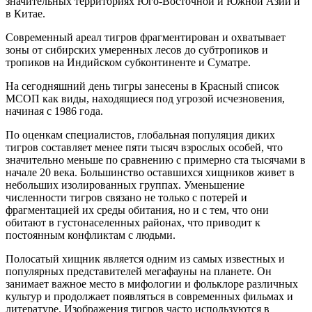
значительных территориях Юго-Восточной и Южной Азии и
в Китае.
Современный ареал тигров фрагментирован и охватывает
зоны от сибирских умеренных лесов до субтропиков и
тропиков на Индийском субконтиненте и Суматре.
На сегодняшний день тигры занесены в Красный список
МСОП как виды, находящиеся под угрозой исчезновения,
начиная с 1986 года.
По оценкам специалистов, глобальная популяция диких
тигров составляет менее пяти тысяч взрослых особей, что
значительно меньше по сравнению с примерно ста тысячами в
начале 20 века. Большинство оставшихся хищников живет в
небольших изолированных группах. Уменьшение
численности тигров связано не только с потерей и
фрагментацией их среды обитания, но и с тем, что они
обитают в густонаселенных районах, что приводит к
постоянным конфликтам с людьми.
Полосатый хищник является одним из самых известных и
популярных представителей мегафауны на планете. Он
занимает важное место в мифологии и фольклоре различных
культур и продолжает появляться в современных фильмах и
литературе. Изображения тигров часто используются в