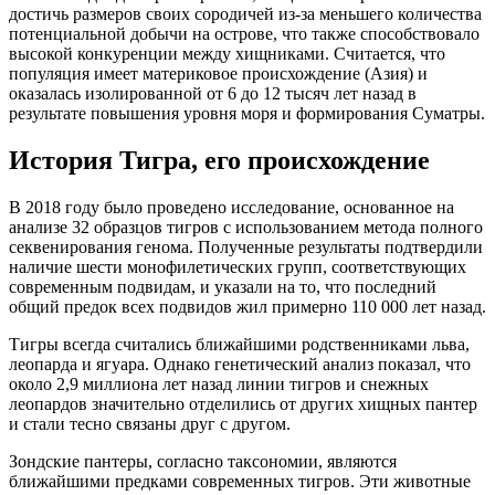
достичь размеров своих сородичей из-за меньшего количества
потенциальной добычи на острове, что также способствовало
высокой конкуренции между хищниками. Считается, что
популяция имеет материковое происхождение (Азия) и
оказалась изолированной от 6 до 12 тысяч лет назад в
результате повышения уровня моря и формирования Суматры.
История Тигра, его происхождение
В 2018 году было проведено исследование, основанное на
анализе 32 образцов тигров с использованием метода полного
секвенирования генома. Полученные результаты подтвердили
наличие шести монофилетических групп, соответствующих
современным подвидам, и указали на то, что последний
общий предок всех подвидов жил примерно 110 000 лет назад.
Тигры всегда считались ближайшими родственниками льва,
леопарда и ягуара. Однако генетический анализ показал, что
около 2,9 миллиона лет назад линии тигров и снежных
леопардов значительно отделились от других хищных пантер
и стали тесно связаны друг с другом.
Зондские пантеры, согласно таксономии, являются
ближайшими предками современных тигров. Эти животные